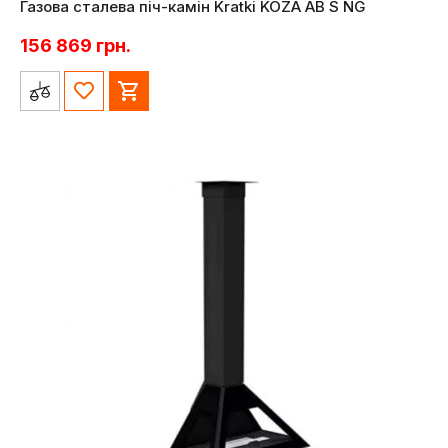
Газова сталева піч-камін Kratki KOZA AB S NG
156 869
грн.