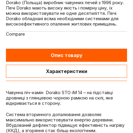
Dorako (Польща) виробник чавунних печей з 1996 року.
Печі Dorako мають високу якість і помірну ціну, їх
можна використовувати не одне десятиліття. Печі
Dorako обладнані всіма необхідними системами для
високоефективного опалення житлових приміщень.
Compare
Опис товару
Характеристики
Чавунна піч-камін Dorako STO iM 14 – на підставці
дровниці з глянцевою чорною рамкою на склі, яке
відкривається в сторону.
Система вторинного допалювання дозволяє
максимально використовувати енергію деревини.
Вбудований дефлектор підвищує ефективність нагріву
(ККД), а згоряння стає більш екологічним.