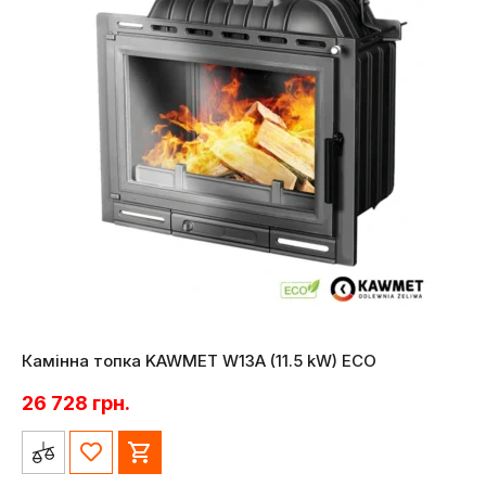
Камінна топка KAWMET W13A (11.5 kW) EСO
26 728
грн.