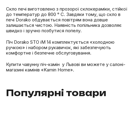
Скло печі виготовлено з прозорої склокераміки, стійкої
до температур до 800 ° C. Завдяки тому, що скло в
печі Dorako обдувається повітрям вона довше
залишається чистою. Наявність попільника дозволяє
швидко і зручно позбутися попелу.
Піч Dorako STO iM 14 комплектується «холодною
ручкою» і набором рукавичок, які забезпечують
комфортне і безпечне обслуговування.
Купити чавунну піч-камін у Львові ви можете у салоні-
магазині камінів «Kamin Home».
Популярні товари