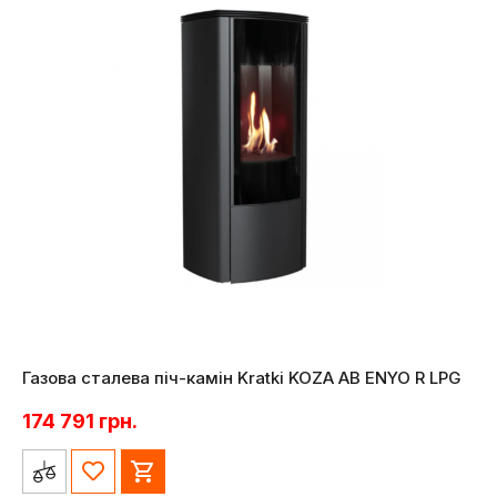
Газова сталева піч-камін Kratki KOZA AB ENYO R LPG
174 791
грн.