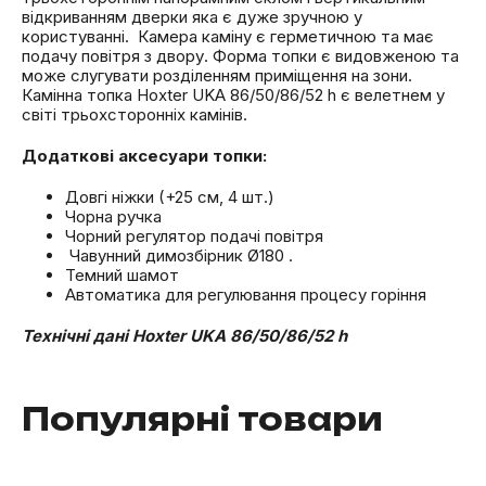
відкриванням дверки яка є дуже зручною у
користуванні. Камера каміну є герметичною та має
подачу повітря з двору. Форма топки є видовженою та
може слугувати розділенням приміщення на зони.
Камінна топка Hoxter UKA 86/50/86/52 h є велетнем у
світі трьохсторонніх камінів.
Додаткові аксесуари
топки
:
Довгі ніжки (+25 см, 4 шт.)
Чорна ручка
Чорний регулятор подачі повітря
Чавунний димозбірник Ø180
.
Темний шамот
Автоматика для регулювання процесу горіння
Технічні дані Hoxter UKA 86/50/86/52 h
Популярні товари