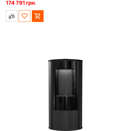
174 791
грн.