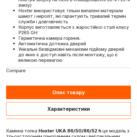
знизу)
Hoxter використовує тільки випалені матеріали
шамот і нироліт, які гарантують тривалий термін
служби і довговічність
Корпус виготовляється з жаростійкої сталі класу
P265 GH
Герметична камера горіння.
Автоматична дотяжка дверей
Унікальні безвідмовні механізми підйому дверей
до яких є доступ навіть після монтажу, що є
великою перевагою
Compare
Опис товару
Характеристики
Камінна топка
Hoxter UKA 86/50/86/52 h
це модель з
трьохстороннім панорамним склом і вертикальним