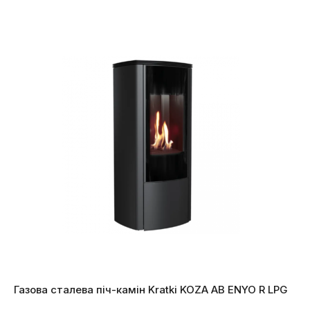
Газова сталева піч-камін Kratki KOZA AB ENYO R LPG