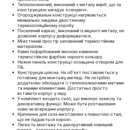
Теплоізолюючий, виконаний з металу виріб, що за
конструкцією нагадує «сендвіч».
Огороджувальні конструкції нагріваються
мінімально завдяки двостінному
термоізоляційному коробу.
Посилений каркас, виконаний із міцного металу, не
дозволяє корпусу деформуватися.
Міжстінний простір заповнений термостійким
матеріалом.
Камін пофарбований якісною камінною
термостійкою фарбою чорного кольору.
Нижня панель конструкції оснащена отвором для
ПБ.
Конструкція цілісна. На об’єкт поставляється у
готовому для монтажу вигляді. Не потрібно
додатково обкладати її теплоізолюючими матами
та іншими елементами. Достатньо просто
вставити корпус у нішу.
У комплект входить скло, що виконує захисну та
декоративну функції. Може бути розташоване
зовні чи всередині корпусу.
Кріплення для скла виготовлені з повнотілої сталі,
що не піддається корозії.
Легкість монтажу та декоративний зовнішній
вигляд – переваги даного виробу.