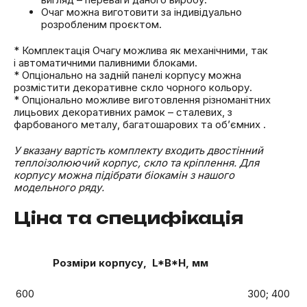
Очаг можна виготовити за індивідуально
розробленим проєктом.
* Комплектація Очагу можлива як механічними, так
і автоматичними паливними блоками.
* Опціонально на задній панелі корпусу можна
розмістити декоративне скло чорного кольору.
* Опціонально можливе виготовлення різноманітних
лицьових декоративних рамок – сталевих, з
фарбованого металу, багатошарових та об’ємних .
У вказану вартість комплекту входить двостінний
теплоізолюючий корпус, скло та кріплення. Для
корпусу можна підібрати біокамін з нашого
модельного ряду.
Ціна та специфікація
Розміри корпусу, L*B*H, мм
600
300; 400