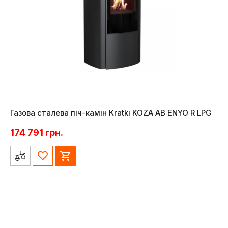
Газова сталева піч-камін Kratki KOZA AB ENYO R LPG
174 791
грн.