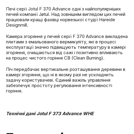
Печі серії Jotul F 370 Advance одні з найпопулярніших
печей компанії Jøtul. Над зовнішнім виглядом цих печей
працювали кращі фахівці норвезької студії Hareide
Designmill.
Камера згоряння у печей серії F 370 Advance викладена
плитами з емальованого вермикуліту, які в процесі
експлуатації значно підвищують температуру в камері
згоряння, очищаються від сажі і позитивно впливають
на процес чистого горіння CB (Clean Burning).
Піч передбачає вертикальне розташування деревини в
камері згоряння, що ні в якому разі не ускладнить
задачу користувачеві. Єдиний важіль управління
забезпечує простоту регулювання інтенсивності
горіння.
Технічні дані Jotul F 373 Advance WHE