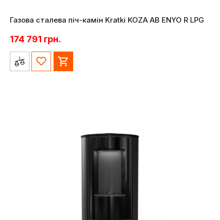
Газова сталева піч-камін Kratki KOZA AB ENYO R LPG
174 791
грн.