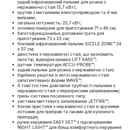
задній інфрачервоний пальник для рожна з
нержавіючої сталі (5,7 кВт);
крутив з металевим електроприводом та 4-ма
вилками;
загальна потужність: 25,7 кВт;
основна поверхня для приготування 71 х 46 см;
багатофункціональні допоміжні грати для
приготування 73 x 23 см;
боковий інфрачервоний пальник SIZZLE ZONE™ 24
х 37 см;
двостінна з нержавіючої сталі, що економить
простір, відкидна кришка LIFT EASE™;
датчик температури ACCU-PROBE™;
задній пальник для рожна з нержавіючої сталі;
барбекю решітки із литої нержавіючої сталі
запатентованої форми WAVE™;
4 товстостінні довговічні трубчасті пальники з
нержавіючої сталі з перехресним запалюванням;
гриль-система посиленого типу;
система миттєвого запалювання JETFIRE™;
бокові пристілки з нержавіючої сталі зі зручними
лотками для приправ та гаками для кухонного
приладдя;
ручки керування EASY SET™ з підсвічуванням
NIGHT LIGHT™ для більш комфортного керування