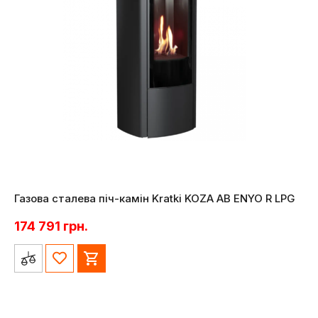
Газова сталева піч-камін Kratki KOZA AB ENYO R LPG
174 791
грн.