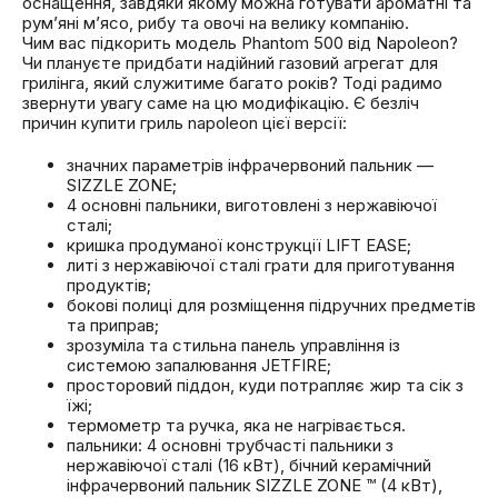
оснащення, завдяки якому можна готувати ароматні та
рум’яні м’ясо, рибу та овочі на велику компанію.
Чим вас підкорить модель Phantom 500 від Napoleon?
Чи плануєте придбати надійний газовий агрегат для
грилінга, який служитиме багато років? Тоді радимо
звернути увагу саме на цю модифікацію. Є безліч
причин купити гриль napoleon цієї версії:
значних параметрів інфрачервоний пальник —
SIZZLE ZONE;
4 основні пальники, виготовлені з нержавіючої
сталі;
кришка продуманої конструкції LIFT EASE;
литі з нержавіючої сталі грати для приготування
продуктів;
бокові полиці для розміщення підручних предметів
та приправ;
зрозуміла та стильна панель управління із
системою запалювання JETFIRE;
просторовий піддон, куди потрапляє жир та сік з
їжі;
термометр та ручка, яка не нагрівається.
пальники: 4 основні трубчасті пальники з
нержавіючої сталі (16 кВт), бічний керамічний
інфрачервоний пальник SIZZLE ZONE ™ (4 кВт),