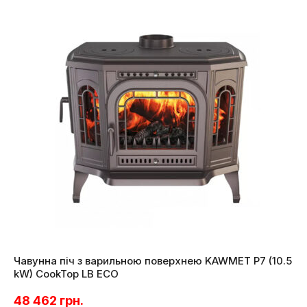
Чавунна піч з варильною поверхнею KAWMET P7 (10.5
kW) CookTop LB ECO
48 462
грн.