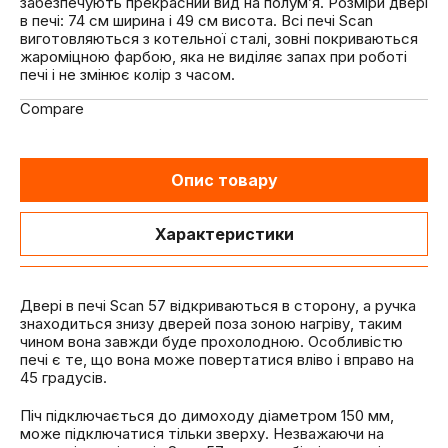
забезпечують прекрасний вид на полум’я. Розміри двері
в печі: 74 см ширина і 49 см висота. Всі печі Scan
виготовляються з котельної сталі, зовні покриваються
жароміцною фарбою, яка не виділяє запах при роботі
печі і не змінює колір з часом.
Compare
Опис товару
Характеристики
Двері в печі Scan 57 відкриваються в сторону, а ручка
знаходиться знизу дверей поза зоною нагріву, таким
чином вона завжди буде прохолодною. Особливістю
печі є те, що вона може повертатися вліво і вправо на
45 градусів.
Піч підключається до димоходу діаметром 150 мм,
може підключатися тільки зверху. Незважаючи на