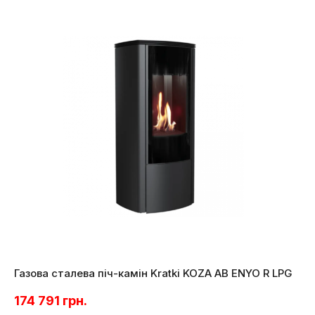
Газова сталева піч-камін Kratki KOZA AB ENYO R LPG
174 791
грн.