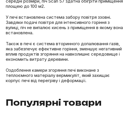
середні розміри, піч Scan 57 здатна обігріти приміщення
площею до 100 м2.
У печі встановлена ​​система забору повітря ззовні.
Завдяки подачі повітря для інтенсивного горіння з
вулиці, піч не випалює кисень з приміщення в якому вона
встановлена.
Також в печі є система вторинного допалювання газів,
яка забезпечує ефективне горіння, зменшує негативний
вплив продуктів згоряння на навколишнє середовище і
економить витрату деревини.
Оздоблення камери згоряння печі виконане з
теплоємного матеріалу вермикуліт, який захищає
корпус печі від перегріву і деформації.
Популярні товари