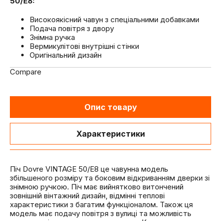
50/E8:
Високоякісний чавун з спеціальними добавками
Подача повітря з двору
Знімна ручка
Вермикулітові внутрішні стінки
Оригінальний дизайн
Compare
Опис товару
Характеристики
Піч Dovre VINTAGE 50/E8 це чавунна модель
збільшеного розміру та боковим відкриванням дверки зі
знімною ручкою. Піч має вийнятково витончений
зовнішній вінтажний дизайн, відмінні теплові
характеристики з багатим функціоналом. Також ця
модель має подачу повітря з вулиці та можливість