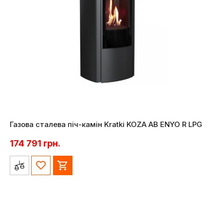
Газова сталева піч-камін Kratki KOZA AB ENYO R LPG
174 791
грн.