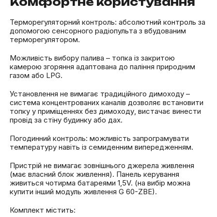
Комфортне користування
Терморегуляторний контроль: абсолютний контроль за
допомогою сенсорного радіопульта з вбудованим
терморегулятором.
Можливість вибору палива – топка із закритою
камерою згоряння адаптована до паління природним
газом або LPG.
Установлення не вимагає традиційного димоходу –
система концентрованих каналів дозволяє встановити
топку у приміщеннях без димоходу, вистачає винести
провід за стіну будинку або дах.
Погодинний контроль: можливість запрограмувати
температуру навіть із семиденним випередженням.
Пристрій не вимагає зовнішнього джерела живлення
(має власний блок живлення). Панель керування
живиться чотирма батареями 1,5V. (на вибір можна
купити інший модуль живлення G 60-ZBE).
Комплект містить: