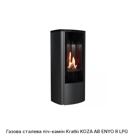
Газова сталева піч-камін Kratki KOZA AB ENYO R LPG