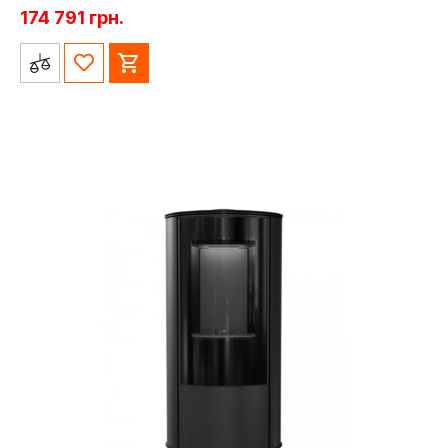
174 791
грн.