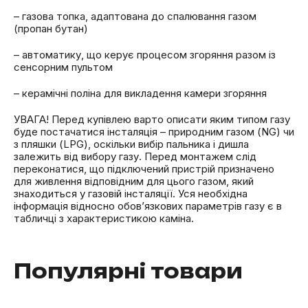
– газова топка, адаптована до спалювання газом
(пропан бутан)
– автоматику, що керує процесом згоряння разом із
сенсорним пультом
– керамічні поліна для викладення камери згоряння
УВАГА! Перед купівлею варто описати яким типом газу
буде постачатися інсталяція – природним газом (NG) чи
з пляшки (LPG), оскільки вибір пальника і дишла
залежить від вибору газу. Перед монтажем слід
переконатися, що підключений пристрій призначено
для живлення відповідним для цього газом, який
знаходиться у газовій інсталяції. Уся необхідна
інформація відносно обов’язкових параметрів газу є в
табличці з характеристикою каміна.
Популярні товари