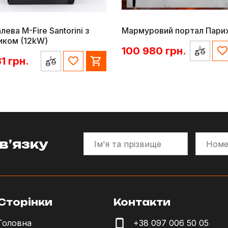
лева M-Fire Santorini з
Мармуровий портал Пари
иком (12kW)
100 980
грн.
31
грн.
в’язку
Сторінки
Контакти
Головна
+38 097 006 50 05