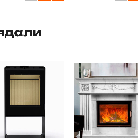
лядали