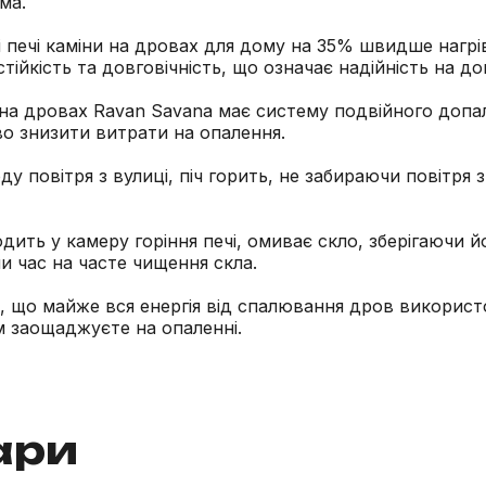
ма.
 печі каміни на дровах для дому на 35% швидше нагрі
тійкість та довговічність, що означає надійність на дов
 на дровах Ravan Savana має систему подвійного допалу
о знизити витрати на опалення.
у повітря з вулиці, піч горить, не забираючи повітря 
дить у камеру горіння печі, омиває скло, зберігаючи 
 час на часте чищення скла.
 що майже вся енергія від спалювання дров використо
м заощаджуєте на опаленні.
ари