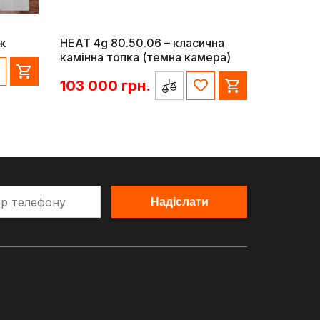
ж
HEAT 4g 80.50.06 – класична
камінна топка (темна камера)
103 000
грн.