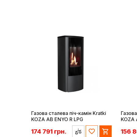
Газова сталева піч-камін Kratki
Газова
KOZA AB ENYO R LPG
KOZA 
174 791
грн.
156 