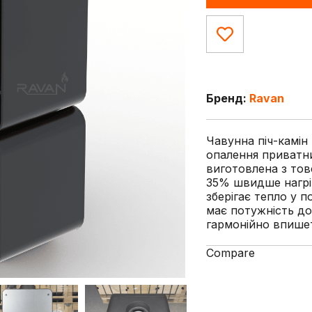
Бренд:
Ravan
Чавунна піч-камін
опалення приватни
виготовлена з тов
35% швидше нагрі
зберігає тепло у 
має потужність до
гармонійно впишет
Compare