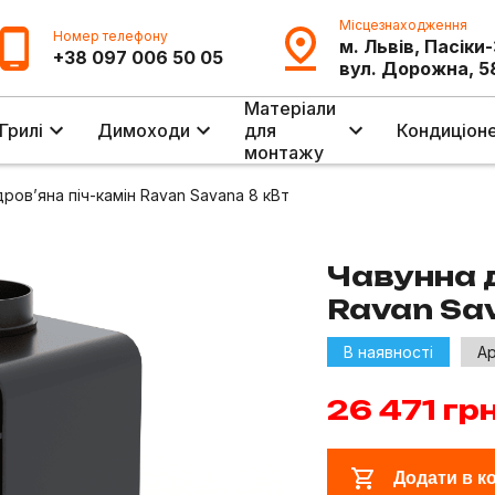
Місцезнаходження
Номер телефону
м. Львів, Пасіки
+38 097 006 50 05
вул. Дорожна, 5
Матеріали
Грилі
Димоходи
для
Кондиціон
монтажу
ров’яна піч-камін Ravan Savana 8 кВт
Чавунна д
Ravan Sa
В наявності
Ар
26 471
грн
Додати в к