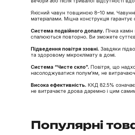
вечори або після тривалої відсутності вдо
Якісний чавун товщиною 8–10 мм. Чавунні
матеріалами. Міцна конструкція гарантує с
Система подвійного допалу.
Пічка камін
спалюються повторно. Ви зможете суттєв
Підведення повітря ззовні.
Завдяки підвод
та здоровому мікроклімату в домі.
Система “Чисте скло”.
Повітря, що надхо
насолоджуватися полум’ям, не витрачаючи
Висока ефективність.
ККД 82.5% означає,
не витрачаєте дрова даремно і цим сами
Популярні тов