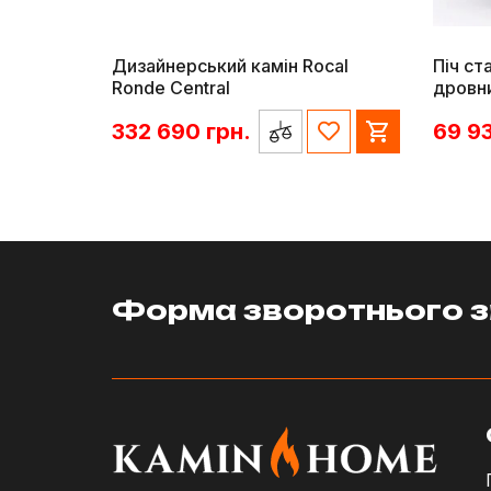
Дизайнерський камін Rocal
Піч ста
Ronde Central
дровн
332 690
грн.
69 9
Форма зворотнього з