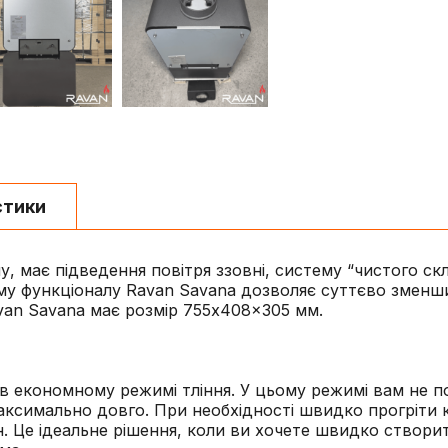
стики
 має підведення повітря ззовні, систему “чистого скл
му функціоналу Ravan Savana дозволяє суттєво зменш
Ravan Savana має розмір 755x408x305 мм.
в економному режимі тління. У цьому режимі вам не по
максимально довго. При необхідності швидко прогріти 
. Це ідеальне рішення, коли ви хочете швидко створит