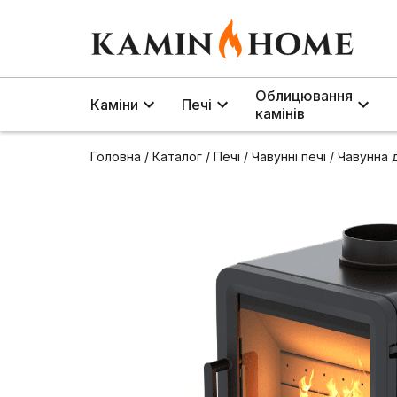
Облицювання
Каміни
Печі
камінів
Головна
/
Каталог
/
Печі
/
Чавунні печі
/
Чавунна д