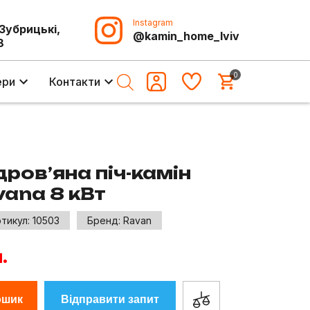
Instagram
-Зубрицькі,
@kamin_home_lviv
8
0
ери
Контакти
ров’яна піч-камін
vana 8 кВт
тикул:
10503
Бренд:
Ravan
.
ошик
Відправити запит