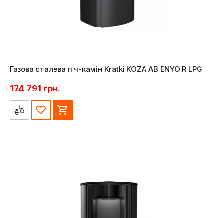
Газова сталева піч-камін Kratki KOZA AB ENYO R LPG
174 791
грн.