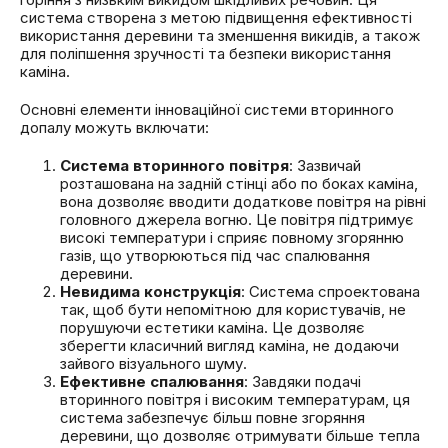
система створена з метою підвищення ефективності
використання деревини та зменшення викидів, а також
для поліпшення зручності та безпеки використання
каміна.
Основні елементи інноваційної системи вторинного
допалу можуть включати:
Система вторинного повітря
: Зазвичай
розташована на задній стінці або по боках каміна,
вона дозволяє вводити додаткове повітря на рівні
головного джерела вогню. Це повітря підтримує
високі температури і сприяє повному згорянню
газів, що утворюються під час спалювання
деревини.
Невидима конструкція
: Система спроектована
так, щоб бути непомітною для користувачів, не
порушуючи естетики каміна. Це дозволяє
зберегти класичний вигляд каміна, не додаючи
зайвого візуального шуму.
Ефективне спалювання
: Завдяки подачі
вторинного повітря і високим температурам, ця
система забезпечує більш повне згоряння
деревини, що дозволяє отримувати більше тепла