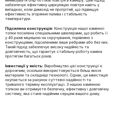
мінімізувати опір потоків повітря в камеру. Цей підхід
забезпечує ефективну циркуляцію повітря навіть у
випадках, коли димохід не прогрітий, що підвищує
ефективність згоряння палива і стабільність
температури.
Підсилена конструкція:
Конструкція нашої камінної
топки посилена спеціальними швелерами, що робить її
у 40 разів міцнішою на скручування, порівняно з
конструкціями, підсиленими лише ребрами або без них.
Такий підхід забезпечує високу надійність та
довговічність, що гарантує стабільну роботу каміна
протягом багатьох років.
Інвестиції у якість:
Виробництво цієї конструкції є
дорожчим, оскільки використовуються більш якісні
матеріали та складніші технології. Однак, ця інвестиція
окупається за рахунок суттєвої надійності та
тривалого терміну експлуатації. З нашою камінною
топкою ви отримуєте безпечну, ефективну і довговічну
систему, яка стане надійним серцем вашого дому.