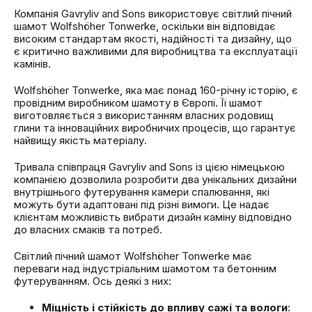
Компанія Gavryliv and Sons використовує світлий пічний
шамот Wolfshöher Tonwerke, оскільки він відповідає
високим стандартам якості, надійності та дизайну, що
є критично важливими для виробництва та експлуатації
камінів.
Wolfshöher Tonwerke, яка має понад 160-річну історію, є
провідним виробником шамоту в Європі. Її шамот
виготовляється з використанням власних родовищ
глини та інноваційних виробничих процесів, що гарантує
найвищу якість матеріалу.
Тривала співпраця Gavryliv and Sons із цією німецькою
компанією дозволила розробити два унікальних дизайни
внутрішнього футерування камери спалювання, які
можуть бути адаптовані під різні вимоги. Це надає
клієнтам можливість вибрати дизайн каміну відповідно
до власних смаків та потреб.
Світлий пічний шамот Wolfshöher Tonwerke має
переваги над індустріальним шамотом та бетонним
футеруванням. Ось деякі з них:
Міцність і стійкість до впливу сажі та вологи
: