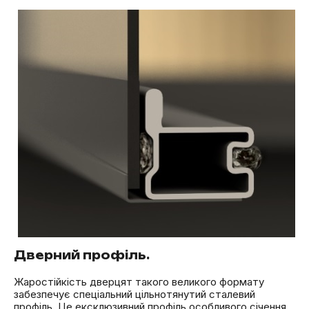
Дверний профіль.
Жаростійкість дверцят такого великого формату
забезпечує спеціальний цільнотянутий сталевий
профіль. Це ексклюзивний профіль особливого січення,