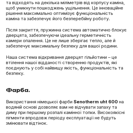
та відходять на декілька міліметрів від корпусу каміна,
щоб уникнути пошкоджень ущільнення. Це інноваційне
рішення максимально оптимізує функціональність
каміна та забезпечує його безперебійну роботу.
Після закриття, пружинна система автоматично блокує
дверцята, забезпечуючи ідеальну герметичність
камери опалення. Це не лише зберігає тепло, але й
забезпечує максимальну безпеку для вашої родини.
Наша система відкривання дверцят гільйотини – це
втілення нашої відданості створенню продуктів, які
поєднують у собі найвищу якість, функціональність та
безпеку.
Фарба.
Використання німецької фарби
Senotherm uht 600
на
водяній основі дозволяє вам не відчувати запаху та
диму при першому розпалі камінної топки. Високоякісні
пігменти впродовж періоду експлуатації не будуть
змінювати відтінок.