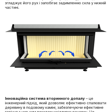
згладжує його рух і запобігає задимленню скла у нижній
частині.
Інноваційна система вторинного допалу
– це
інженерний підхід, який дозволяє ефективно спалювати
деревину в подовому каміні, забезпечуючи ефективне
горіння з низьким викидом шкідливих речовин. Ця