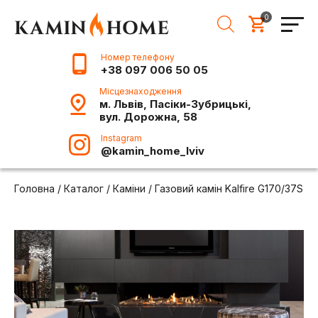
0
Номер телефону
+38 097 006 50 05
Місцезнаходження
м. Львів, Пасіки-Зубрицькі,
вул. Дорожна, 58
Instagram
@kamin_home_lviv
Головна
/
Каталог
/
Каміни
/
Газовий камін Kalfire G170/37S