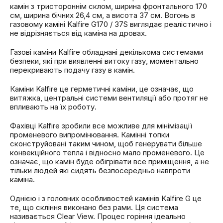
камін з тристороннім склом, ширина фронтального 170
см, ширина бічних 26,4 см, а висота 37 см. Вогонь в
газовому каміні Kalfire G170 / 37S виглядає реалістично і
не відрізняється від каміна на дровах.
Газові каміни Kalfire обладнані декількома системами
безпеки, які при виявленні витоку газу, моментально
перекривають подачу газу в камін.
Каміни Kalfire це герметичні каміни, це означає, що
витяжка, центральні системи вентиляції або протяг не
впливають на їх роботу.
Фахівці Kalfire зробили все можливе для мінімізації
променевого випромінювання. Камінні топки
сконструйовані таким чином, щоб генерувати більше
конвекційного тепла і відносно мало променевого. Це
означає, що камін буде обігрівати все приміщення, а не
тільки людей які сидять безпосередньо навпроти
каміна.
Однією і з головних особливостей камінів Kalfire G це
те, що скління виконано без рами. Ця система
називається Clear View. Процес горіння ідеально