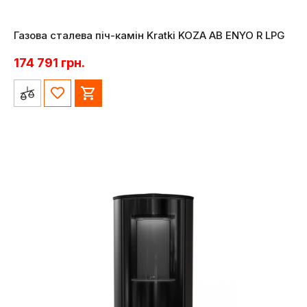
Газова сталева піч-камін Kratki KOZA AB ENYO R LPG
174 791
грн.