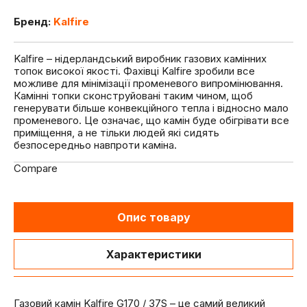
Бренд:
Kalfire
Kalfire – нідерландський виробник газових камінних
топок високої якості. Фахівці Kalfire зробили все
можливе для мінімізації променевого випромінювання.
Камінні топки сконструйовані таким чином, щоб
генерувати більше конвекційного тепла і відносно мало
променевого. Це означає, що камін буде обігрівати все
приміщення, а не тільки людей які сидять
безпосередньо навпроти каміна.
Compare
Опис товару
Характеристики
Газовий камін Kalfire G170 / 37S – це самий великий