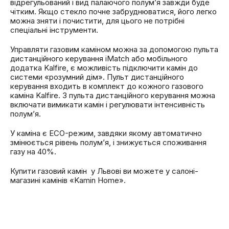
відрегульований і вид палаючого полум’я завжди буде
чітким. Якщо стекло почне забруднюватися, його легко
можна зняти і почистити, для цього не потрібні
спеціальні інструменти.
Управляти газовим каміном можна за допомогою пульта
дистанційного керування iMatch або мобільного
додатка Kalfire, є можливість підключити камін до
системи «розумний дім». Пульт дистанційного
керування входить в комплект до кожного газового
каміна Kalfire. З пульта дистанційного керування можна
включати вимикати камін і регулювати інтенсивність
полум’я.
У каміна є ECO-режим, завдяки якому автоматично
змінюється рівень полум’я, і ​​знижується споживання
газу на 40%.
Купити газовий камін у Львові ви можете у салоні-
магазині камінів «Kamin Home».