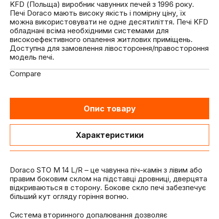
KFD (Польща) виробник чавунних печей з 1996 року.
Печі Doraco мають високу якість і помірну ціну, їх
можна використовувати не одне десятиліття. Печі KFD
обладнані всіма необхідними системами для
високоефективного опалення житлових приміщень.
Доступна для замовлення лівостороння/правостороння
модель печі.
Compare
Опис товару
Характеристики
Doraco STO M 14 L/R – це чавунна піч-камін з лівим або
правим боковим склом на підставці дровниці, дверцята
відкриваються в сторону. Бокове скло печі забезпечує
більший кут огляду горіння вогню.
Система вторинного допалювання дозволяє