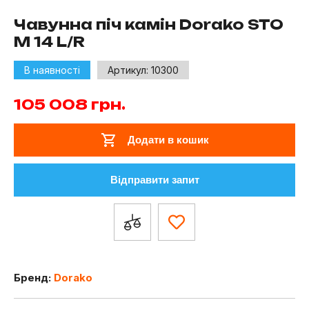
Чавунна піч камін Dorako STO
M 14 L/R
В наявності
Артикул:
10300
105 008
грн.
Додати в кошик
Відправити запит
Бренд:
Dorako