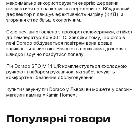
максимально використовувати енергію деревини і
піклуватися про навколишнє середовище. Вбудований
дефлектор підвищує ефективність нагріву (ККД), а
згоряння стає більш екологічним.
Скло печі виготовлено з прозорої склокераміки, стійкої
до температур до 800 ° C. Завдяки тому, що скло в
печі Doraco обдувається повітрям вона довше
залишається чистою. Наявність попільника дозволяє
швидко і зручно позбутися попелу.
Піч Doraco STO M 14 L/R комплектується «холодною
ручкою» і набором рукавичок, які забезпечують
комфортне і безпечне обслуговування.
Купити чавунну піч Doraco у Львові ви можете у салоні-
магазині камінів «Kamin Home».
Популярні товари