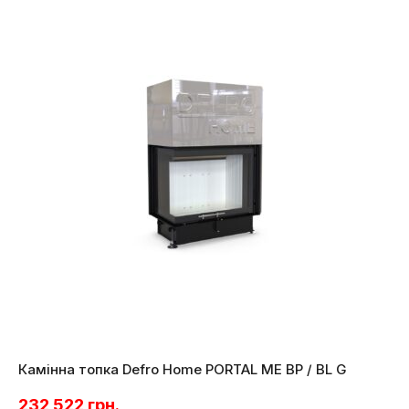
Камінна топка Defro Home PORTAL ME BP / BL G
232 522
грн.