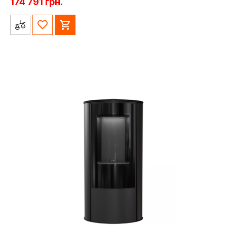
174 791
грн.