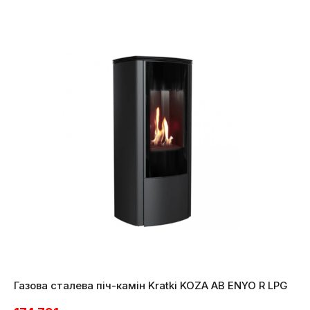
Газова сталева піч-камін Kratki KOZA AB ENYO R LPG