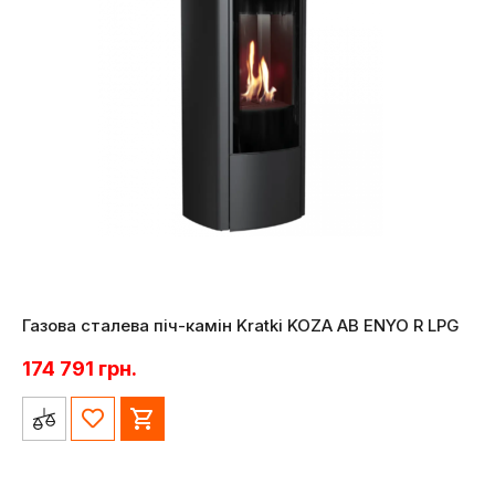
Газова сталева піч-камін Kratki KOZA AB ENYO R LPG
174 791
грн.