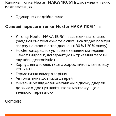
Камінна топка
Hoxter HAKA 110/51 h
доступна у таких
комплектаціях:
Одинарне / подвійне скло.
Основні переваги топки Hoxter
HAKA
110/51
h
:
У топці Hoxter HAKA 110/51 h завжди чисте скло
(завдяки системі «чисте скло», яка подає повітря
зверху на скло в співвідношенні 80% і 20% знизу)
Hoxter використовує тільки випалені матеріали
шамот і нироліт, які гарантують тривалий термін
служби і довговічність
Корпус виготовляється з жаростійкої сталі класу
P265 GH
Герметична камера горіння.
Автоматична дотяжка дверей
Унікальні безвідмовні механізми підйому дверей
до яких є доступ навіть після монтажу, що є
великою перевагою
Compare