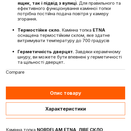
ящик, так і підвід з вулиці
. Для правильного та
ефективного функціонування камінної топки
потрібна постійна подача повітря у камеру
згорання.
Термостійке скло
. Камінна топка
ETNA
оснащена термостійким склом, яке здатне
витримувати температуру до 700 градусів
Герметичність дверцят
. Завдяки керамічному
шнуру, ви можете бути впевнені у герметичності
та щільності дверцят.
Compare
Опис товару
Характеристики
Камінна топка
NORDFLAM ETNA
ЛІВЕ СКЛО