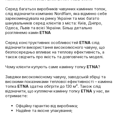
Серед багатьох виробників чавунних камінних топок,
слід відзначити компанію Nordflam, яка відмінно себе
зарекомендувала на ринку України та має багато
шанувальників серед клієнтів з міста: Київ, Дніпро,
Одеса, Львів та всієї України. Більш детально
розглянемо камін
ETNA
Серед конструктивних особливостей
ETNA
слід
відзначити використання високоякісного чавуну, що
безпосередньо впливає на теплову ефективність, а
також свідчить про якість та довговічність моделі.
Чому клієнти купують саме камінну топку
ETNA
?
Завдяки високоякісному чавуну, заводській збірці та
високими показниками теплової ефективності – камінна
топка
ETNA
здатна обігріти до 130 м². Також слід
відзначити, що купляючи камінну топку
ETNA
у нас, ви
отримаєте:
Офіційну гарантію від виробника;
Надійне та якісне упакування;