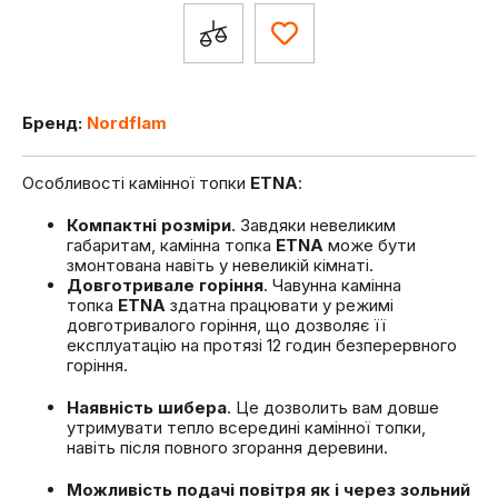
Бренд:
Nordflam
Особливості камінної топки
ETNA
:
Компактні розміри
. Завдяки невеликим
габаритам, камінна топка
ETNA
може бути
змонтована навіть у невеликій кімнаті.
Довготривале горіння
. Чавунна камінна
топка
ETNA
здатна працювати у режимі
довготривалого горіння, що дозволяє її
експлуатацію на протязі 12 годин безперервного
горіння.
Наявність шибера
. Це дозволить вам довше
утримувати тепло всередині камінної топки,
навіть після повного згорання деревини.
Можливість подачі повітря як і через зольний