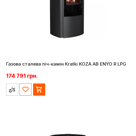
Газова сталева піч-камін Kratki KOZA AB ENYO R LPG
174 791
грн.