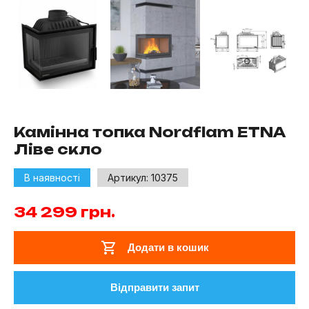
Камінна топка Nordflam ETNA
Ліве скло
В наявності
Артикул:
10375
34 299
грн.
Додати в кошик
Відправити запит