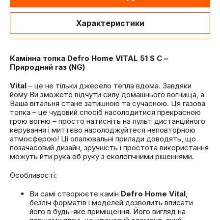
Характеристики
Камінна топка Defro Home VITAL 51 S C –
Природний газ (NG)
Vital
– це не тільки джерело тепла вдома. Завдяки
йому Ви зможете відчути силу домашнього вогнища, а
Ваша вітальня стане затишною та сучасною. Ця газова
топка – це чудовий спосіб насолодитися прекрасною
грою вогню – просто натисніть на пульт дистанційного
керування і миттєво насолоджуйтеся неповторною
атмосферою! Ці опалювальні прилади доводять, що
позачасовий дизайн, зручність і простота використання
можуть йти рука об руку з екологічними рішеннями.
Особливості:
Ви самі створюєте камін
Defro Home Vital
,
безліч форматів і моделей дозволить вписати
його в будь-яке приміщення. Його вигляд на