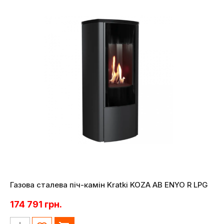
Газова сталева піч-камін Kratki KOZA AB ENYO R LPG
174 791
грн.