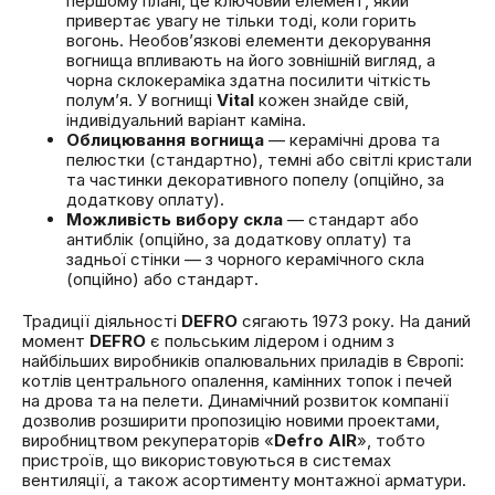
першому плані, це ключовий елемент, який
привертає увагу не тільки тоді, коли горить
вогонь. Необов’язкові елементи декорування
вогнища впливають на його зовнішній вигляд, а
чорна склокераміка здатна посилити чіткість
полум’я. У вогнищі
Vital
кожен знайде свій,
індивідуальний варіант каміна.
Облицювання вогнища
— керамічні дрова та
пелюстки (стандартно), темні або світлі кристали
та частинки декоративного попелу (опційно, за
додаткову оплату).
Можливість вибору скла
— стандарт або
антиблік (опційно, за додаткову оплату) та
задньої стінки — з чорного керамічного скла
(опційно) або стандарт.
Традиції діяльності
DEFRO
сягають 1973 року. На даний
момент
DEFRO
є польським лідером і одним з
найбільших виробників опалювальних приладів в Європі:
котлів центрального опалення, камінних топок і печей
на дрова та на пелети. Динамічний розвиток компанії
дозволив розширити пропозицію новими проектами,
виробництвом рекуператорів «
Defro AIR
», тобто
пристроїв, що використовуються в системах
вентиляції, а також асортименту монтажної арматури.