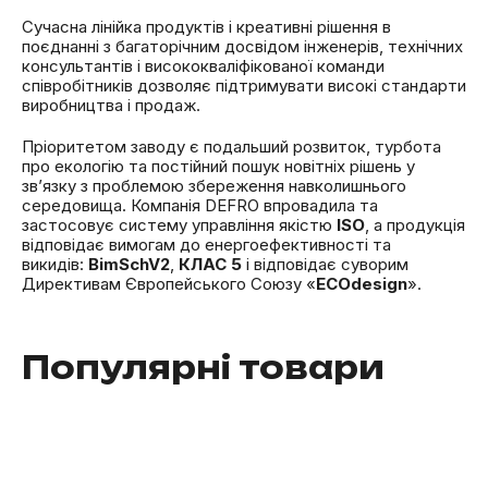
Сучасна лінійка продуктів і креативні рішення в
поєднанні з багаторічним досвідом інженерів, технічних
консультантів і висококваліфікованої команди
співробітників дозволяє підтримувати високі стандарти
виробництва і продаж.
Пріоритетом заводу є подальший розвиток, турбота
про екологію та постійний пошук новітніх рішень у
зв’язку з проблемою збереження навколишнього
середовища. Компанія DEFRO впровадила та
застосовує систему управління якістю
ISO
, а продукція
відповідає вимогам до енергоефективності та
викидів:
BimSchV2
,
КЛАС 5
і відповідає суворим
Директивам Європейського Союзу «
ECOdesign
».
Популярні товари