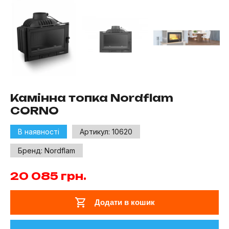
Камінна топка Nordflam
CORNO
В наявності
Артикул:
10620
Бренд:
Nordflam
20 085
грн.
Додати в кошик