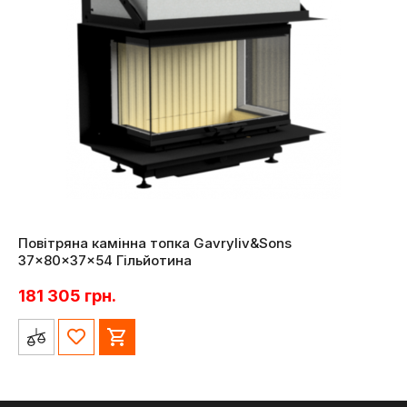
Повітряна камінна топка Gavryliv&Sons
37×80x37x54 Гільйотина
181 305
грн.