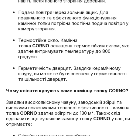
навіть після повного згорання деревини.
Подача повітря через зольний ящик. Для
правильного та ефективного функціонування
камінної топки потрібна постійна подача повітря у
камеру згорання.
Термостійке скло. Камінна
топка
CORNO
оснащена термостійким склом, яке
здатне витримувати температуру до 800
градусів
Герметичність дверцят. Завдяки керамічному
шнуру, ви можете бути впевнені у герметичності
та щільності дверцят.
Чому клієнти купують саме камінну топку CORNO?
Завдяки високоякісному чавуну, заводській збірці та
високими показниками теплової ефективності – камінна
топка
CORNO
здатна обігріти до 130 м². Також слід
відзначити, що купляючи камінну топку
CORNO
у нас, ви
отримаєте:
Офіційну гарантію від виробника;