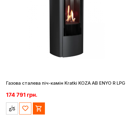
Газова сталева піч-камін Kratki KOZA AB ENYO R LPG
174 791
грн.