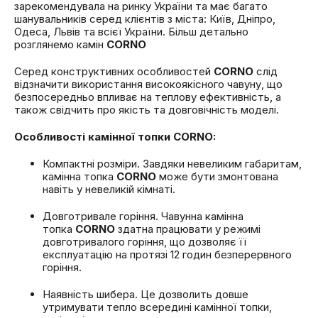
зарекомендувала на ринку України та має багато
шанувальників серед клієнтів з міста: Київ, Дніпро,
Одеса, Львів та всієї України. Більш детально
розглянемо камін
CORNO
Серед конструктивних особливостей
CORNO
слід
відзначити використання високоякісного чавуну, що
безпосередньо впливає на теплову ефективність, а
також свідчить про якість та довговічність моделі.
Особливості камінної топки CORNO:
Компактні розміри. Завдяки невеликим габаритам,
камінна топка
CORNO
може бути змонтована
навіть у невеликій кімнаті.
Довготривале горіння. Чавунна камінна
топка
CORNO
здатна працювати у режимі
довготривалого горіння, що дозволяє її
експлуатацію на протязі 12 годин безперервного
горіння.
Наявність шибера. Це дозволить довше
утримувати тепло всередині камінної топки,