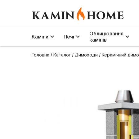
Облицювання
Каміни
Печі
камінів
Головна
/
Каталог
/
Димоходи
/
Керамічний димох