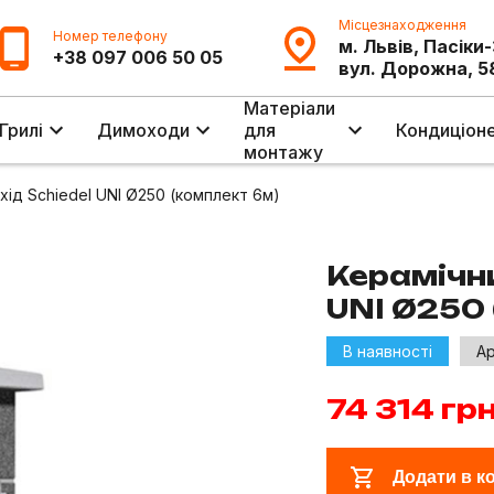
Місцезнаходження
Номер телефону
м. Львів, Пасіки
+38 097 006 50 05
вул. Дорожна, 5
Матеріали
Грилі
Димоходи
для
Кондиціон
монтажу
ід Schiedel UNI Ø250 (комплект 6м)
Керамічни
UNI Ø250 
В наявності
Ар
74 314
грн
Додати в к