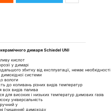
керамічного димаря Schiedel UNI:
пливу кислот
орозії у димарі
одальшого збитку від експлуатації, немає необхідності 
ь димохідної системи
о вологи
сть до коливань різних видів температур
 всіх видів палива
ся для високих і низьких температур димових газів
соку універсальність
зручний у
ні (чищення) димоходу