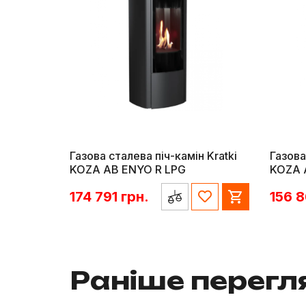
Газова сталева піч-камін Kratki
Газова
KOZA AB ENYO R LPG
KOZA 
174 791
грн.
156 
Раніше перег