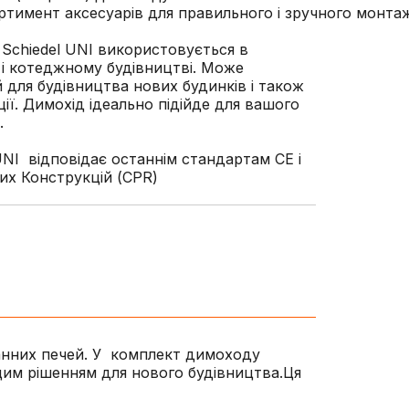
тимент аксесуарів для правильного і зручного монта
Schiedel UNI використовується в
і котеджному будівництві. Може
 для будівництва нових будинків і також
ії. Димохід ідеально підійде для вашого
.
UNI відповідає останнім стандартам CE і
их Конструкцій (CPR)
 банних печей. У комплект димоходу
ащим рішенням для нового будівництва.Ця