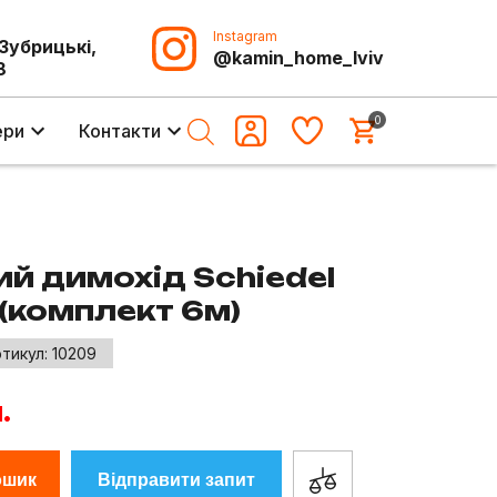
Instagram
-Зубрицькі,
@kamin_home_lviv
8
0
ери
Контакти
й димохід Schiedel
(комплект 6м)
тикул:
10209
.
ошик
Відправити запит