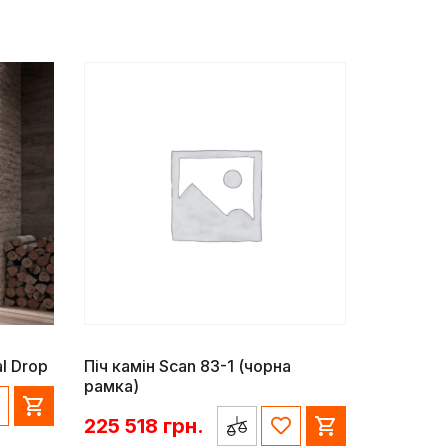
l Drop
Піч камін Scan 83-1 (чорна
рамка)
225 518
грн.