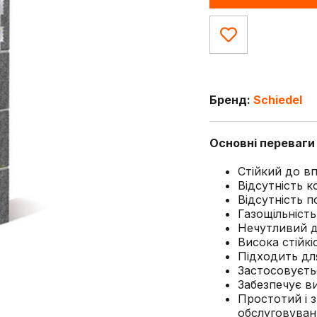
Бренд:
Schiedel
Основні переваги 
Стійкий до в
Відсутність к
Відсутність п
Газощільніст
Нечутливий д
Висока стійкі
Підходить для
Застосовуєть
Забезпечує ви
Простотий і 
обслуговуван