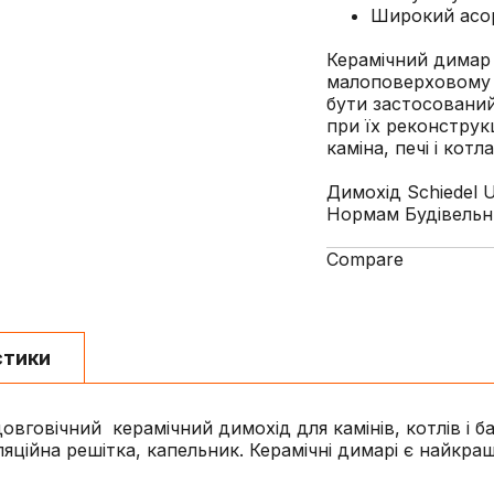
Широкий асор
Керамічний димар 
малоповерховому 
бути застосований
при їх реконструкц
каміна, печі і котла
Димохід Schiedel 
Нормам Будівельн
Compare
стики
довговічний керамічний димохід для камінів, котлів і
иляційна решітка, капельник. Керамічні димарі є найкр