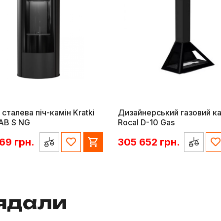
 сталева піч-камін Kratki
Дизайнерський газовий ка
AB S NG
Rocal D-10 Gas
869
грн.
305 652
грн.
лядали