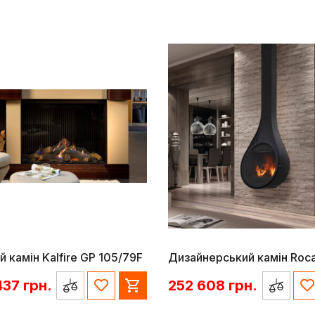
й камін Kalfire GP 105/79F
Дизайнерський камін Roca
437
грн.
252 608
грн.