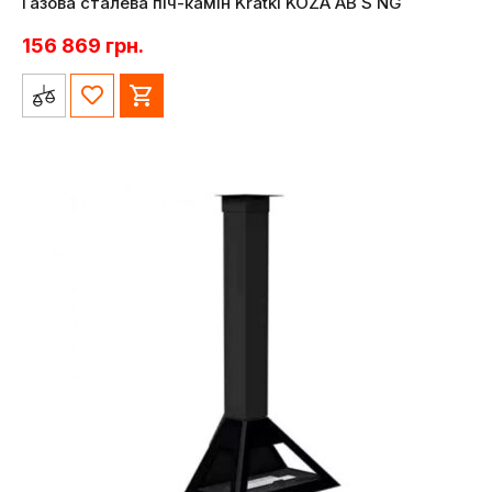
Газова сталева піч-камін Kratki KOZA AB S NG
156 869
грн.