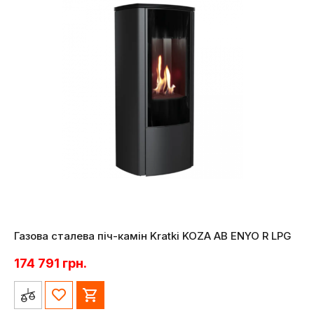
Газова сталева піч-камін Kratki KOZA AB ENYO R LPG
174 791
грн.