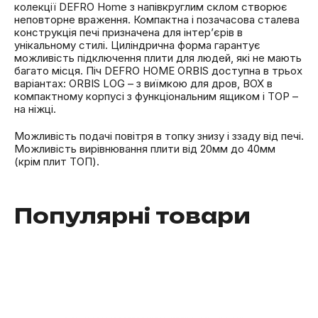
колекції DEFRO Home з напівкруглим склом створює
неповторне враження. Компактна і позачасова сталева
конструкція печі призначена для інтер’єрів в
унікальному стилі. Циліндрична форма гарантує
можливість підключення плити для людей, які не мають
багато місця. Піч DEFRO HOME ORBIS доступна в трьох
варіантах: ORBIS LOG – з виїмкою для дров, BOX в
компактному корпусі з функціональним ящиком і TOP –
на ніжці.
Можливість подачі повітря в топку знизу і ззаду від печі.
Можливість вирівнювання плити від 20мм до 40мм
(крім плит ТОП).
Популярні товари