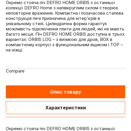
Окремо стояча піч DEFRO HOME ORBIS з останньої
колекції DEFRO Home з напівкруглим склом створює
неповторне враження. Компактна і позачасова сталева
конструкція печі призначена для інтер’єрів в
унікальному стилі. Циліндрична форма гарантує
можливість підключення плити для людей, які не мають
багато місця. Піч DEFRO HOME ORBIS доступна в трьох
варіантах: ORBIS LOG – з виїмкою для дров, BOX в
компактному корпусі з функціональним ящиком і TOP –
на ніжці.
Compare
Опис товару
Характеристики
Окремо стояча піч DEFRO HOME ORBIS з останньої