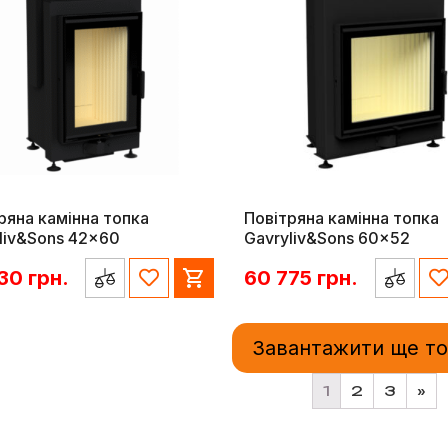
ряна камінна топка
Повітряна камінна топка
liv&Sons 42×60
Gavryliv&Sons 60×52
630
грн.
60 775
грн.
Завантажити ще т
1
2
3
»