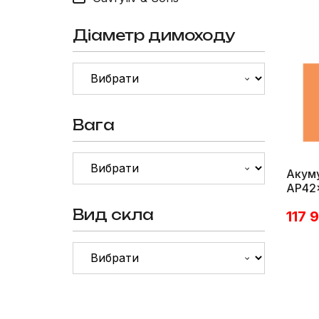
Діаметр димоходу
Вага
Акуму
AP42
Вид скла
117 