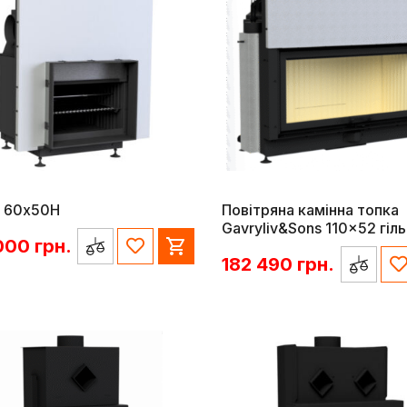
я 60x50H
Повітряна камінна топка
Gavryliv&Sons 110×52 гіл
 000
грн.
182 490
грн.