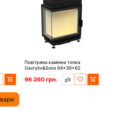
Повітряна камінна топка
Gavryliv&Sons 64x39x62
96 260
грн.
овари