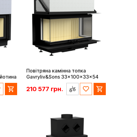
Повітряна камінна топка
ьйотина
Gavryliv&Sons 33x100x33x54
210 577
грн.