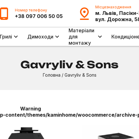
Місцезнаходження
Номер телефону
м. Львів, Пасіки
+38 097 006 50 05
вул. Дорожна, 5
Матеріали
Грилі
Димоходи
для
Кондиціон
монтажу
Gavryliv & Sons
Головна
/
Gavryliv & Sons
Warning
-content/themes/kaminhome/woocommerce/archive-p