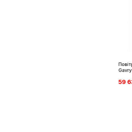
Повіт
Gavry
59 