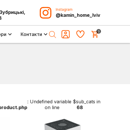
Instagram
-Зубрицькі,
@kamin_home_lviv
8
0
ери
Контакти
: Undefined variable $sub_cats in
roduct.php
on line
68