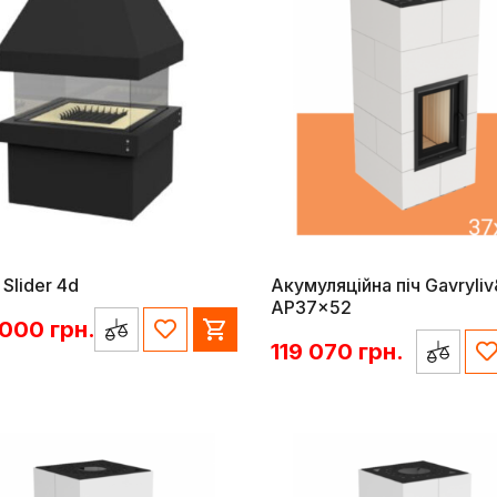
 Slider 4d
Акумуляційна піч Gavryli
AP37x52
 000
грн.
119 070
грн.