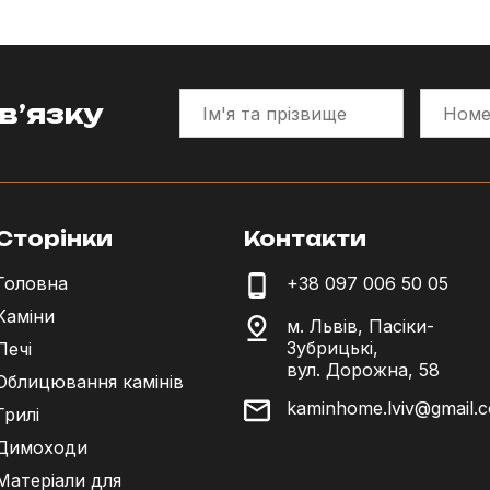
в’язку
Сторінки
Контакти
Головна
+38 097 006 50 05
Каміни
м. Львів, Пасіки-
Зубрицькі,
Печі
вул. Дорожна, 58
Облицювання камінів
kaminhome.lviv@gmail.
Грилі
Димоходи
Матеріали для