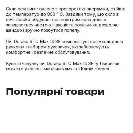
Скло печі виготовлено з прозорої склокераміки, стійкої
до температур до 800 ° C. Завдяки тому, що скло в
печі Dorako обдувається повітрям вона довше
залишається чистою.Наявність попільника дозволяє
швидко і зручно позбутися попелу.
Піч Dorako STO Max 14 3F комплектується «холодною
ручкою» і набором рукавичок, які забезпечують
комфортне і безпечне обслуговування.
Купити чавунну піч Dorako STO Max 14 3F
у Львові ви
можете у салоні-магазині камінів «Kamin Home».
Популярні товари