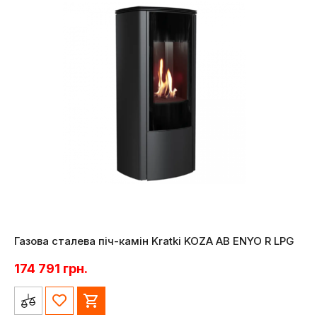
Газова сталева піч-камін Kratki KOZA AB ENYO R LPG
174 791
грн.