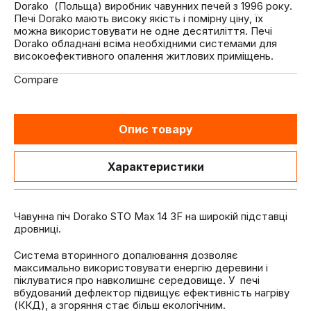
Dorako (Польща) виробник чавунних печей з 1996 року.
Печі Dorako мають високу якість і помірну ціну, їх
можна використовувати не одне десятиліття. Печі
Dorako обладнані всіма необхідними системами для
високоефективного опалення житлових приміщень.
Compare
Опис товару
Характеристики
Чавунна піч Dorako STO Max 14 3F на широкій підставці
дровниці.
Система вторинного допалювання дозволяє
максимально використовувати енергію деревини і
піклуватися про навколишнє середовище. У печі
вбудований дефлектор підвищує ефективність нагріву
(ККД), а згоряння стає більш екологічним.