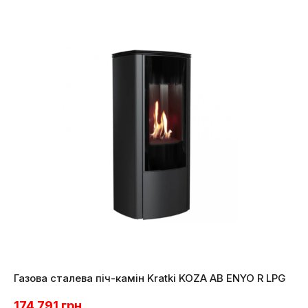
Газова сталева піч-камін Kratki KOZA AB ENYO R LPG
174 791
грн.