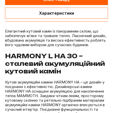
Характеристики
Елегантний кутовий камін із панорамним склом, що
забезпечує м’яке та тривале тепло. Лаконічний дизайн,
вбудована акумуляція та висока ефективність роблять
його чудовим вибором для сучасних будинків.
HARMONY L HA 30 –
сталевий акумуляційний
кутовий камін
Кутові акумуляційні каміни HARMONY HA – це дизайн у
поєднанні з ефективністю. Дизайнерські каміни
HARMONY HA оснащені акумуляцією для накопичення
тепла MAMMOTH. Завдяки чітким лініям, просторому
кутовому склінню та ретельно підібраним матеріалам
акумуляційні каміни HARMONY органічно вписуються в
сучасний інтер’єр. Поєднання функціональності та