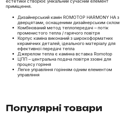
естетики створює унікальний сучасний елемент
приміщення.
Дизайнерський камін ROMOTOP HARMONY HA з
дверцятами, оснащеними дизайнерським склом
Комбінований метод теплопередачі – потік
променистого тепла / гарячого повітря
Корпус каміна виконаний з широкоформатних
керамічних деталей, ідеального матеріалу для
ефективної передачі тепла
Джерелом тепла є камінна вставка Romotop
ЦПП – центральна подача повітря ззовні для
процесу горіння
Легке управління горінням одним елементом
управління
Популярні товари