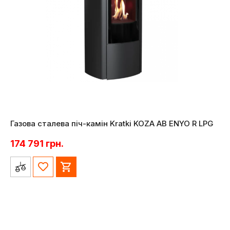
Газова сталева піч-камін Kratki KOZA AB ENYO R LPG
174 791
грн.