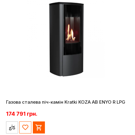
Газова сталева піч-камін Kratki KOZA AB ENYO R LPG
174 791
грн.