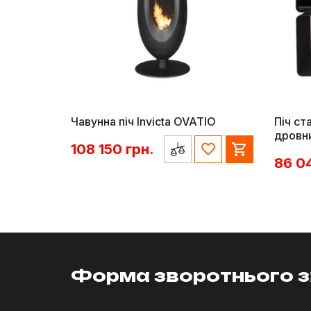
Чавунна піч Invicta OVATIO
Піч ст
дровн
108 150
грн.
86 0
Форма зворотнього з