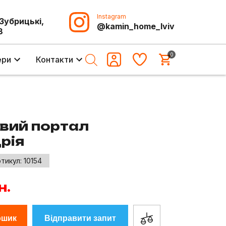
Instagram
-Зубрицькі,
@kamin_home_lviv
8
0
ери
Контакти
вий портал
рія
тикул:
10154
н.
ошик
Відправити запит