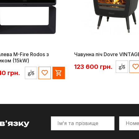
алева M-Fire Rodos з
Чавунна піч Dovre VINTAG
иком (15kW)
123 600
грн.
40
грн.
в’язку