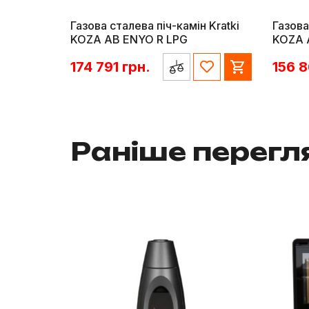
Газова сталева піч-камін Kratki
Газова
KOZA AB ENYO R LPG
KOZA 
174 791
грн.
156 
Раніше перег