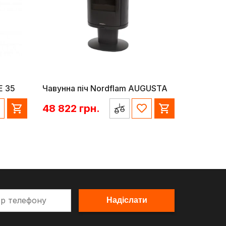
E 35
Чавунна піч Nordflam AUGUSTA
48 822
грн.