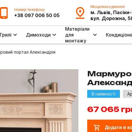
Місцезнаходження
Номер телефону
м. Львів, Пасіки
+38 097 006 50 05
вул. Дорожна, 5
Матеріали
Грилі
Димоходи
для
Кондиціон
монтажу
ровий портал Александрія
Мармуро
Александ
В наявності
Ар
67 065
гр
Додати в к