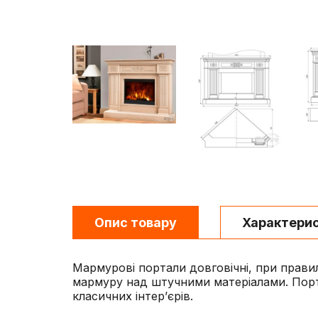
Опис товару
Характери
Мармурові портали довговічні, при прави
мармуру над штучними матеріалами. Порт
класичних інтер’єрів.