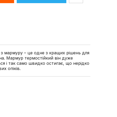
 з мармуру – це одне з кращих рішень для
на. Мармур термостійкий він дуже
ся і так само швидко остигає, що нерідко
их опіків.