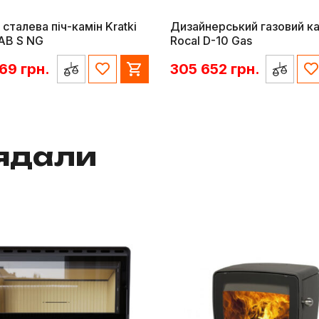
 сталева піч-камін Kratki
Дизайнерський газовий ка
AB S NG
Rocal D-10 Gas
869
грн.
305 652
грн.
лядали