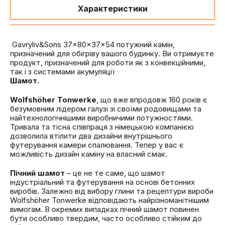
Характеристики
Gavryliv&Sons 37×80x37x54 потужний камін,
призначений для обігріву вашого будинку. Ви отримуєте
продукт, призначений для роботи як з конвекційними,
так і з системами акумуляції
Шамот.
Wolfshöher Tonwerke
, що вже впродовж 160 років є
безумовним лідером галузі зі своїми родовищами та
найтехнологічнішими виробничими потужностями.
Тривала та тісна співпраця з німецькою компанією
дозволила втілити два дизайни внутрішнього
футерування камери спалювання. Тепер у вас є
можливість дизайн каміну на власний смак.
Пічний шамот
– це не те саме, що шамот
індустріальний та футерування на основі бетонних
виробів. Залежно від вибору глини та рецептури вироби
Wolfshöher Tonwerke відповідають найрізноманітнішим
вимогам. В окремих випадках пічний шамот повинен
бути особливо твердим, часто особливо стійким до