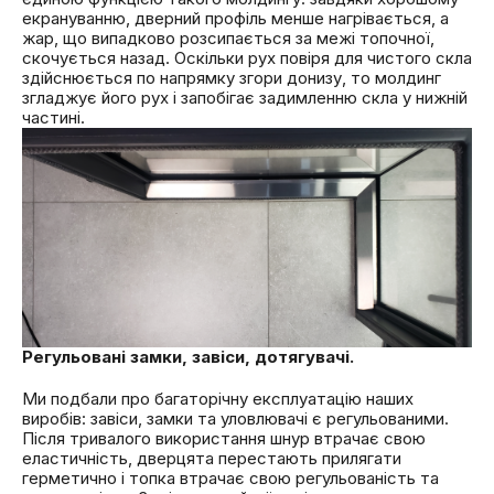
екрануванню, дверний профіль менше нагрівається, а
жар, що випадково розсипається за межі топочної,
скочується назад. Оскільки рух повіря для чистого скла
здійснюється по напрямку згори донизу, то молдинг
згладжує його рух і запобігає задимленню скла у нижній
частині.
Регульовані замки, завіси, дотягувачі.
Ми подбали про багаторічну експлуатацію наших
виробів: завіси, замки та уловлювачі є регульованими.
Після тривалого використання шнур втрачає свою
еластичність, дверцята перестають прилягати
герметично і топка втрачає свою регульованість та