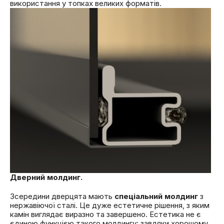
використання у топках великих форматів.
Дверний молдинг.
Зсередини дверцята мають
спеціальний молдинг
з
нержавіючої сталі. Це дуже естетичне рішення, з яким
камін виглядає виразно та завершено. Естетика не є
єдиною функцією такого молдингу: завдяки хорошому