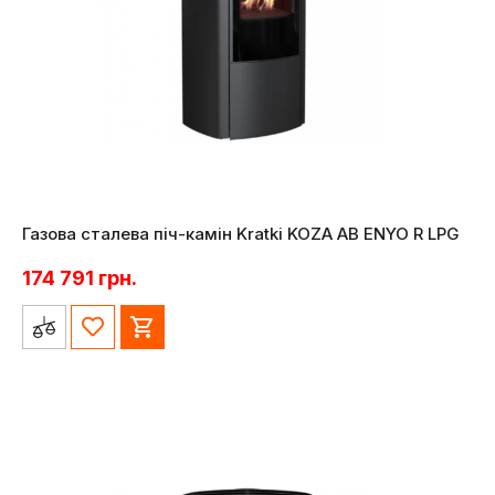
Газова сталева піч-камін Kratki KOZA AB ENYO R LPG
174 791
грн.