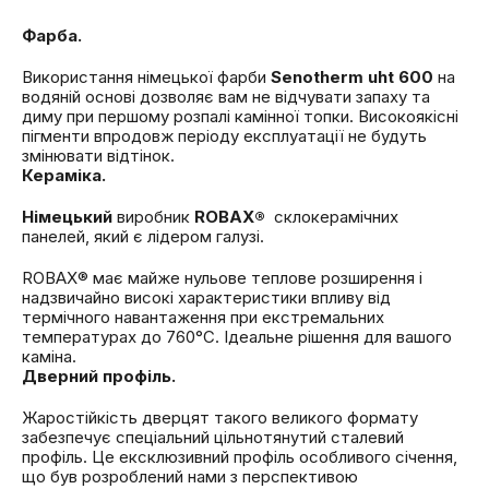
Фарба.
Використання німецької фарби
Senotherm uht 600
на
водяній основі дозволяє вам не відчувати запаху та
диму при першому розпалі камінної топки. Високоякісні
пігменти впродовж періоду експлуатації не будуть
змінювати відтінок.
Кераміка.
Німецький
виробник
ROBAX®
склокерамічних
панелей, який є лідером галузі.
ROBAX® має майже нульове теплове розширення і
надзвичайно високі характеристики впливу від
термічного навантаження при екстремальних
температурах до 760°C. Ідеальне рішення для вашого
каміна.
Дверний профіль.
Жаростійкість дверцят такого великого формату
забезпечує спеціальний цільнотянутий сталевий
профіль. Це ексклюзивний профіль особливого січення,
що був розроблений нами з перспективою