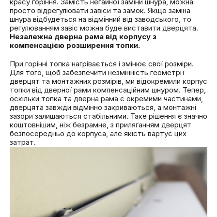
красу горіння. Замість негайної заміни шнура, можна
просто відрегулювати завіси та замок. Якщо заміна
шнура відбудеться на відмінний від заводського, то
регулюванням завіс можна буде виставити дверцята.
Незалежна дверна рама від корпусу з
компенсацією розширення топки.
При горінні топка нагрівається і змінює свої розміри.
Для того, щоб забезпечити незмінність геометрії
дверцят та монтажних розмірів, ми відокремили корпус
топки від дверної рами компенсаційним шнуром. Тепер,
оскільки топка та дверна рама є окремими частинами,
дверцята завжди відмінно закриваються, а монтажні
зазори залишаються стабільними. Таке рішення є значно
коштовнішим, ніж безрамне, з приляганням дверцят
безпосередньо до корпуса, але якість вартує цих
затрат.