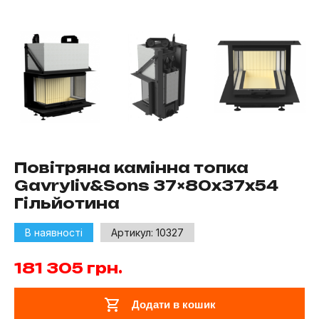
Повітряна камінна топка
Gavryliv&Sons 37×80x37x54
Гільйотина
В наявності
Артикул:
10327
181 305
грн.
Додати в кошик