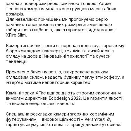
каміна з повнорозмірною камінною топкою. Адже
теплова камера каміна є конструкцією масштабних
розмірів. ⁣⁣⠀
⁣⁣Для невеликих приміщень ми пропонуємо серію
камінних топок компактних розмірів зі зменшеною
габаритною глибиною, але з гарним оглядом вогню-
XFire Slim. ⁣⁣⠀
⁣⁣⠀
Камера згоряння топки створена в конструкторському
бюро командою інженерів, техніків та дизайнерів з
огляду на досвід, інноваційні технології та сучасні
тенденції. ⁣⁣⠀
⁣⁣⠀
Прекрасне бачення вогню, підкреслене великим
оглядовим склом, надасть будинку теплу атмосферу, а
інтер’єр матиме неповторний характер. ⁣⁣⠀
⁣⁣⠀
Камінні топки XFire відповідають строгим екологічним
вимогам директиви Ecodesign 2022. Це гарантія якості
та високої енергоефективності.
⁣⁣⁣⁣⠀
Спеціальна розкладка камери згоряння керамічним
футеруванням ⠀ високої щільності – KeramiteX ©,
гарантує акумуляцію тепла та кращу динаміку горіння.
⁣⁣⠀⁣⁣⠀⁣⁣⠀