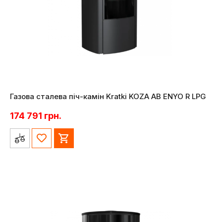
Газова сталева піч-камін Kratki KOZA AB ENYO R LPG
174 791
грн.