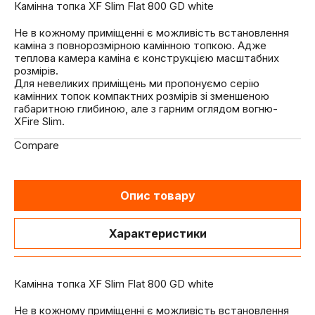
Камінна топка XF Slim Flat 800 GD white
Не в кожному приміщенні є можливість встановлення
каміна з повнорозмірною камінною топкою. Адже
теплова камера каміна є конструкцією масштабних
розмірів. ⁣⁣⠀
⁣⁣Для невеликих приміщень ми пропонуємо серію
камінних топок компактних розмірів зі зменшеною
габаритною глибиною, але з гарним оглядом вогню-
XFire Slim. ⁣⁣⠀
Compare
Опис товару
Характеристики
Камінна топка XF Slim Flat 800 GD white
Не в кожному приміщенні є можливість встановлення