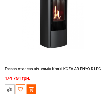
Газова сталева піч-камін Kratki KOZA AB ENYO R LPG
174 791
грн.