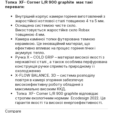
Топка XF- Corner L/R 900 graphite має такі
переваги:
Внутрішній корпус камери горіння виготовлений з
жаростійкої котлової сталі товщиною 4 та 5 мм.
Оснащена системою чисте скло.
Викостовується жаростійке скло Robax
товщиною 4 мм.
Камера камінної топки футерована темною
керамікою. Це інноваційний матеріал, що
ефективно впливає на процес горіння пічки і
акумулує тепло.
Ручка Х – СOLD GRIP – матеріал високої якості з
нержавіїчої сталі , а також особлива перфурована
конструкція ручки сприяють природному її
охолодженню
X-FLOW BALANCE. 3D – система розподілу
повітря в камері згоряння забезпечує
високоефективну роботу обладння з
максимально високим KKД.
Топка XF- Corner L/R 900 graphite відповідає
строгим екологічним нормам Ecodesign 2022. Це
гарантія якості та високої енергоефективності.
Compare