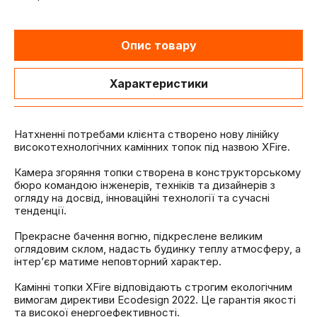
Опис товару
Характеристики
Натхненні потребами клієнта створено нову лінійку
високотехнологічних камінних топок під назвою XFire⁣⁣.
⁣⁣⠀
Камера згоряння топки створена в конструкторському
бюро командою інженерів, техніків та дизайнерів з
огляду на досвід, інноваційні технології та сучасні
тенденції. ⁣⁣⠀
⁣⁣⠀
Прекрасне бачення вогню, підкреслене великим
оглядовим склом, надасть будинку теплу атмосферу, а
інтер’єр матиме неповторний характер. ⁣⁣⠀
⁣⁣⠀
Камінні топки XFire відповідають строгим екологічним
вимогам директиви Ecodesign 2022. Це гарантія якості
та високої енергоефективності.