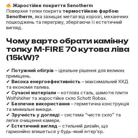
Жаростійке покриття Senotherm
Поверхня топки покрита
термостійкою фарбою
Senotherm
, яка захищає метал від корозії, механічних
пошкоджень та перегріву, зберігаючи її естетичний
вигляд.
Чому варто обрати камінну
топку M-FIRE 70 кутова ліва
(15kW)?
✔
Потужний обігрів
– ідеальне рішення для великих
приміщень.
✔
Висока енергоефективність
– максимальний ККД
та економія палива.
✔
Сучасні матеріали
– котлова сталь, шамотні плити
Wolfshöher та жаростійке скло Schott Robax.
✔
Безпечне використання
– герметична конструкція
та мінімальні викиди.
✔
Зручність у догляді
– система “чисте скло” та
легке очищення камери.
✔
Естетичний вигляд
– стильний дизайн, що
гармонійно впишеться у будь-який інтер’єр.