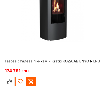
Газова сталева піч-камін Kratki KOZA AB ENYO R LPG
174 791
грн.