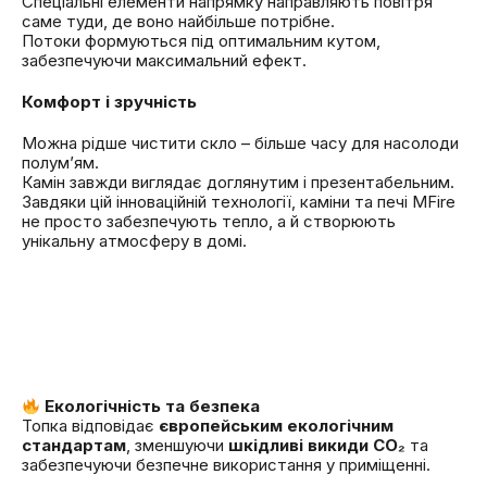
Спеціальні елементи напрямку направляють повітря
саме туди, де воно найбільше потрібне.
Потоки формуються під оптимальним кутом,
забезпечуючи максимальний ефект.
Комфорт і зручність
Можна рідше чистити скло – більше часу для насолоди
полум’ям.
Камін завжди виглядає доглянутим і презентабельним.
Завдяки цій інноваційній технології, каміни та печі MFire
не просто забезпечують тепло, а й створюють
унікальну атмосферу в домі.
Екологічність та безпека
Топка відповідає
європейським екологічним
стандартам
, зменшуючи
шкідливі викиди CO₂
та
забезпечуючи безпечне використання у приміщенні.