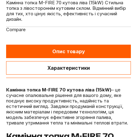
Камінна топка M-FIRE 70 кутова ліва (15kW) Стильна
топка з лівостороннім кутовим склом. Відмінний вибір
для тих, хто цінує якість, ефективність і сучасний
дизайн.
Compare
Опис товару
Характеристики
Камінна топка M-FIRE 70 кутова ліва (15kW)
– це
сучасне опалювальне рішення для вашого дому, яке
поєднує високу продуктивність, надійність та
естетичний вигляд. Завдяки продуманій конструкції,
якісним матеріалам і передовим технологіям, ця
модель забезпечує ефективне згоряння палива,
тривале утримання тепла та мінімальні теплові втрати.
Камінна топка M-FIRE 70