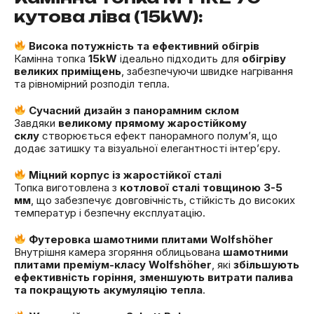
кутова ліва (15kW):
Висока потужність та ефективний обігрів
Камінна топка
15kW
ідеально підходить для
обігріву
великих приміщень
, забезпечуючи швидке нагрівання
та рівномірний розподіл тепла.
Сучасний дизайн з панорамним склом
Завдяки
великому прямому жаростійкому
склу
створюється ефект панорамного полум’я, що
додає затишку та візуальної елегантності інтер’єру.
Міцний корпус із жаростійкої сталі
Топка виготовлена з
котлової сталі товщиною 3-5
мм
, що забезпечує довговічність, стійкість до високих
температур і безпечну експлуатацію.
Футеровка шамотними плитами Wolfshöher
Внутрішня камера згоряння облицьована
шамотними
плитами преміум-класу Wolfshöher
, які
збільшують
ефективність горіння, зменшують витрати палива
та покращують акумуляцію тепла
.