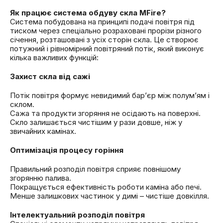
Як працює система обдуву скла MFire?
Система побудована на принципі подачі повітря під
тиском через спеціально розраховані прорізи різного
січення, розташовані з усіх сторін скла. Це створює
потужний і рівномірний повітряний потік, який виконує
кілька важливих функцій:
Захист скла від сажі
Потік повітря формує невидимий бар’єр між полум’ям і
склом.
Сажа та продукти згоряння не осідають на поверхні.
Скло залишається чистішим у рази довше, ніж у
звичайних камінах.
Оптимізація процесу горіння
Правильний розподіл повітря сприяє повнішому
згорянню палива.
Покращується ефективність роботи каміна або печі.
Менше залишкових частинок у димі – чистіше довкілля.
Інтелектуальний розподіл повітря