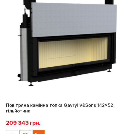
Повітряна камінна топка Gavryliv&Sons 142×52
гільйотина
209 343
грн.