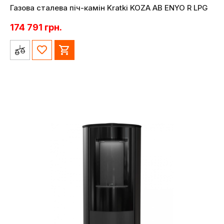
Газова сталева піч-камін Kratki KOZA AB ENYO R LPG
174 791
грн.