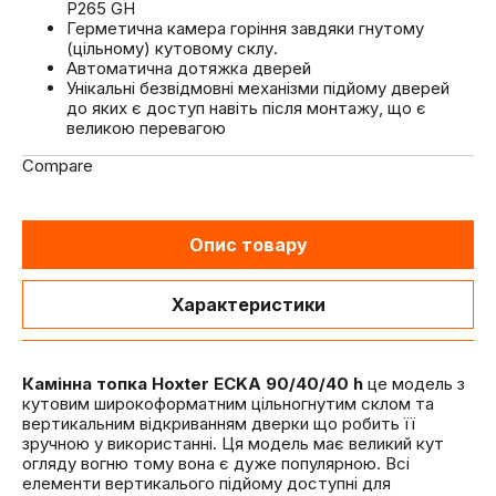
P265 GH
Герметична камера горіння завдяки гнутому
(цільному) кутовому склу.
Автоматична дотяжка дверей
Унікальні безвідмовні механізми підйому дверей
до яких є доступ навіть після монтажу, що є
великою перевагою
Compare
Опис товару
Характеристики
Камінна топка Hoxter ECKA 90/40/40 h
це модель з
кутовим широкоформатним цільногнутим склом та
вертикальним відкриванням дверки що робить її
зручною у використанні. Ця модель має великий кут
огляду вогню тому вона є дуже популярною. Всі
елементи вертикалього підйому доступні для