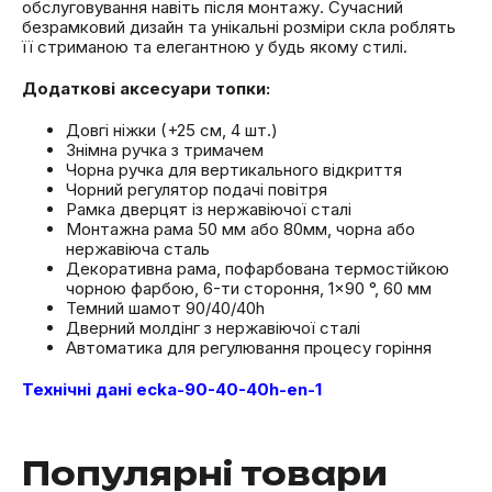
обслуговування навіть після монтажу. Сучасний
безрамковий дизайн та унікальні розміри скла роблять
її стриманою та елегантною у будь якому стилі.
Додаткові аксесуари
топки
:
Довгі ніжки (+25 см, 4 шт.)
Знімна ручка з тримачем
Чорна ручка для вертикального відкриття
Чорний регулятор подачі повітря
Рамка дверцят із нержавіючої сталі
Монтажна рама 50 мм або 80мм, чорна або
нержавіюча сталь
Декоративна рама, пофарбована термостійкою
чорною фарбою, 6-ти стороння, 1×90 °, 60 мм
Темний шамот 90/40/40h
Дверний молдінг з нержавіючої сталі
Автоматика для регулювання процесу горіння
Технічні дані ecka-90-40-40h-en-1
Популярні товари