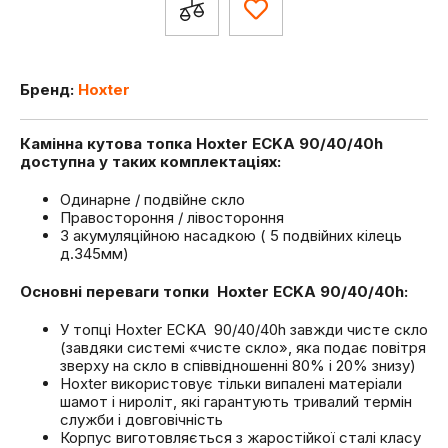
Бренд:
Hoxter
Камінна кутова топка Hoxter ECKA 90/40/40h
доступна у таких комплектаціях:
Одинарне / подвійне скло
Правостороння / лівостороння
З акумуляційною насадкою ( 5 подвійних кілець
д.345мм)
Основні переваги топки Hoxter ECKA 90/40/40h:
У топці Hoxter ECKA 90/40/40h завжди чисте скло
(завдяки системі «чисте скло», яка подає повітря
зверху на скло в співвідношенні 80% і 20% знизу)
Hoxter використовує тільки випалені матеріали
шамот і нироліт, які гарантують тривалий термін
служби і довговічність
Корпус виготовляється з жаростійкої сталі класу