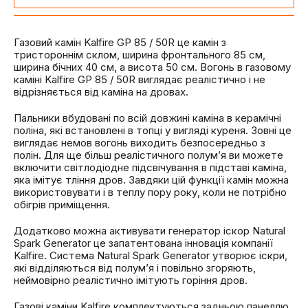
Газовий камін Kalfire GP 85 / 50R це камін з
тристороннім склом, ширина фронтального 85 см,
ширина бічних 40 см, а висота 50 см. Вогонь в газовому
каміні Kalfire GP 85 / 50R виглядає реалістично і не
відрізняється від каміна на дровах.
Пальники вбудовані по всій довжині каміна в керамічні
поліна, які встановлені в топці у вигляді куреня. Зовні це
виглядає немов вогонь виходить безпосередньо з
полін. Для ще більш реалістичного полум’я ви можете
включити світлодіодне підсвічування в підставі каміна,
яка імітує тління дров. Завдяки цій функції камін можна
використовувати і в теплу пору року, коли не потрібно
обігрів приміщення.
Додатково можна активувати генератор іскор Natural
Spark Generator це запатентована інновація компанії
Kalfire. Система Natural Spark Generator утворює іскри,
які відділяються від полум’я і повільно згоряють,
неймовірно реалістично імітують горіння дров.
Газові каміни Kalfire комплектуються задньою панеллю