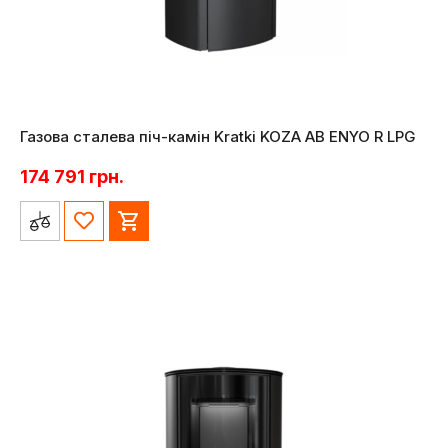
Газова сталева піч-камін Kratki KOZA AB ENYO R LPG
174 791
грн.