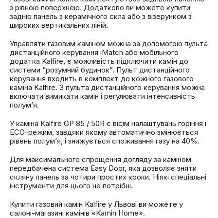
з рівною поверхнею. Додатково ви можете купити
задню панель з керамічного скла або з візерунком з
широких вертикальних ліній.
Управляти газовим каміном можна за допомогою пульта
дистанційного керування iMatch або мобільного
додатка Kalfire, є можливість підключити камін до
системи “розумний будинок”. Пульт дистанційного
керування входить в комплект до кожного газового
каміна Kalfire. З пульта дистанційного керування можна
включати вимикати камін і регулювати інтенсивність
полум’я.
У каміна Kalfire GP 85 / 50R є вісім налаштувань горіння і
ECO-режим, завдяки якому автоматично змінюється
рівень полум’я, і ​​знижується споживання газу на 40%.
Для максимального спрощення догляду за каміном
передбачена система Easy Door, яка дозволяє зняти
скляну панель за чотири простих кроки. Ніякі спеціальні
інструменти для цього не потрібні.
Купити газовий камін Kalfire у Львові ви можете у
салоні-магазині камінів «Kamin Home».