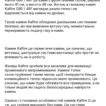
Kalfire G80 / 48F це камін з фронтальним склом, ширина
якого 81 см, а висота 48 см. Вогонь в газовому каміні
Kalfire G80 / 48F виглядає реалістично і не
відрізняється від каміна на дровах.
Газові каміни Kalfire обладнані декількома системами
безпеки, які при виявленні витоку газу, моментально
перекривають подачу газу в камін.
Каміни Kalfire це герметичні каміни, це означає, що
витяжка, центральні системи вентиляції або протяг не
впливають на їх роботу.
Фахівці Kalfire зробили все можливе для мінімізації
променевого випромінювання. Камінні топки
сконструйовані таким чином, щоб генерувати більше
конвекційного тепла і відносно мало променевого. Це
означає, що камін буде обігрівати все приміщення, а не
тільки людей які сидять безпосередньо навпроти
каміна.
Однією і з головних особливостей камінів Kalfire G це
те, що скління виконано без рами. Ця система