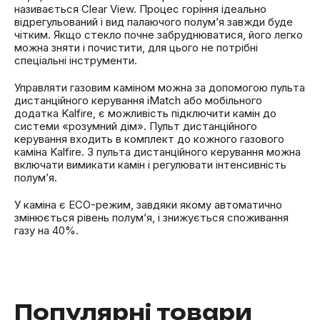
називається Clear View. Процес горіння ідеально
відрегульований і вид палаючого полум’я завжди буде
чітким. Якщо стекло почне забруднюватися, його легко
можна зняти і почистити, для цього не потрібні
спеціальні інструменти.
Управляти газовим каміном можна за допомогою пульта
дистанційного керування iMatch або мобільного
додатка Kalfire, є можливість підключити камін до
системи «розумний дім». Пульт дистанційного
керування входить в комплект до кожного газового
каміна Kalfire. З пульта дистанційного керування можна
включати вимикати камін і регулювати інтенсивність
полум’я.
У каміна є ECO-режим, завдяки якому автоматично
змінюється рівень полум’я, і ​​знижується споживання
газу на 40%.
Популярні товари