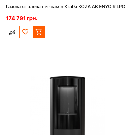
Газова сталева піч-камін Kratki KOZA AB ENYO R LPG
174 791
грн.