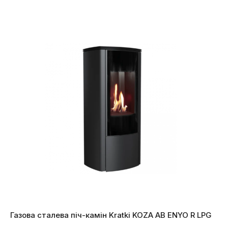
Газова сталева піч-камін Kratki KOZA AB ENYO R LPG