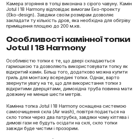
Камера згоряння в топці виконана з сірого чавуну. Камін
Jotul I 18 Harmony відповідає вимогам Еко-проекту
(Eko-design). Завдяки своїм розмірам дозволяє
закладати ту кількість дров, яка необхідна для обігріву
приміщення площею до 200 м.кв.
Особливості камінної топки
Jotul I 18 Harmony
Особливістю топки є те, що двері складаються
гармошкою та дозволяють використовувати топку як
відкритий камін. Більш того, додатково можна купити
гриль для монтажу всередині топки. Однак, варто
звернути увагу на те, що для використання топки з
відкритими дверцятами, димохідна труба повинна мати
довжину не менше шести метрів.
Камінна топка Jotul I 18 Harmony оснащена системою
самоочищення скла (Air wash), повітря подається на
скло топки через два патрубка, завдяки чому кіптява і
димові гази не будуть осідати на склі, скло топки
завжди буде чистим і прозорим.