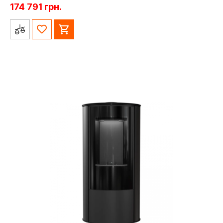
174 791
грн.