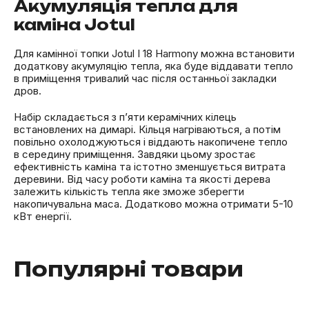
Акумуляція тепла для
каміна Jotul
Для камінної топки Jotul I 18 Harmony можна встановити
додаткову акумуляцію тепла, яка буде віддавати тепло
в приміщення тривалий час після останньої закладки
дров.
Набір складається з п’яти керамічних кілець
встановлених на димарі. Кільця нагріваються, а потім
повільно охолоджуються і віддають накопичене тепло
в середину приміщення. Завдяки цьому зростає
ефективність каміна та істотно зменшується витрата
деревини. Від часу роботи каміна та якості дерева
залежить кількість тепла яке зможе зберегти
накопичувальна маса. Додатково можна отримати 5-10
кВт енергії.
Популярні товари