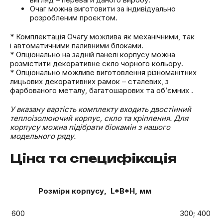
Очаг можна виготовити за індивідуально
розробленим проєктом.
* Комплектація Очагу можлива як механічними, так
і автоматичними паливними блоками.
* Опціонально на задній панелі корпусу можна
розмістити декоративне скло чорного кольору.
* Опціонально можливе виготовлення різноманітних
лицьових декоративних рамок – сталевих, з
фарбованого металу, багатошарових та об’ємних .
У вказану вартість комплекту входить двостінний
теплоізолюючий корпус, скло та кріплення. Для
корпусу можна підібрати біокамін з нашого
модельного ряду.
Ціна та специфікація
Розміри корпусу, L*B*H, мм
600
300; 400