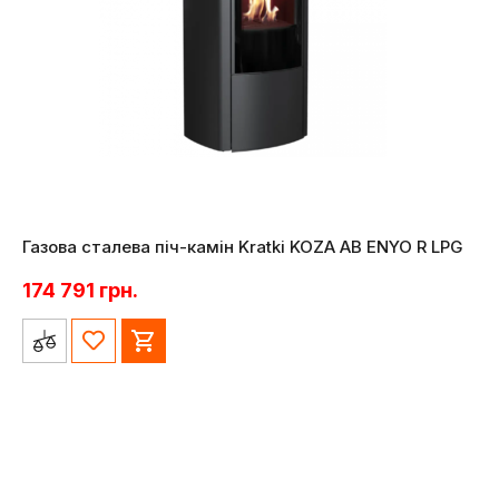
Газова сталева піч-камін Kratki KOZA AB ENYO R LPG
174 791
грн.