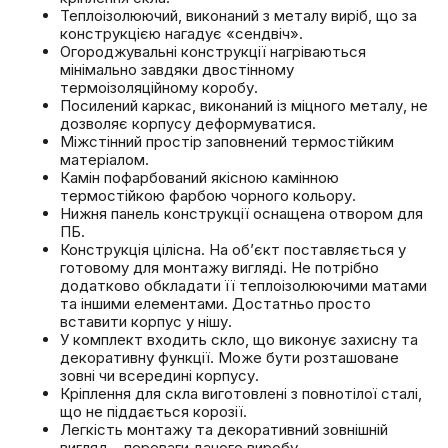
Теплоізолюючий, виконаний з металу виріб, що за
конструкцією нагадує «сендвіч».
Огороджувальні конструкції нагріваються
мінімально завдяки двостінному
термоізоляційному коробу.
Посилений каркас, виконаний із міцного металу, не
дозволяє корпусу деформуватися.
Міжстінний простір заповнений термостійким
матеріалом.
Камін пофарбований якісною камінною
термостійкою фарбою чорного кольору.
Нижня панель конструкції оснащена отвором для
ПБ.
Конструкція цілісна. На об’єкт поставляється у
готовому для монтажу вигляді. Не потрібно
додатково обкладати її теплоізолюючими матами
та іншими елементами. Достатньо просто
вставити корпус у нішу.
У комплект входить скло, що виконує захисну та
декоративну функції. Може бути розташоване
зовні чи всередині корпусу.
Кріплення для скла виготовлені з повнотілої сталі,
що не піддається корозії.
Легкість монтажу та декоративний зовнішній
вигляд – переваги даного виробу.