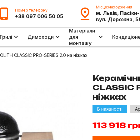
Місцезнаходження
Номер телефону
м. Львів, Пасіки
+38 097 006 50 05
вул. Дорожна, 5
Матеріали
Грилі
Димоходи
для
Кондиціон
монтажу
LITH CLASSIC PRO-SERIES 2.0 на ніжках
Керамічн
CLASSIC P
ніжках
В наявності
Ар
113 918
гр