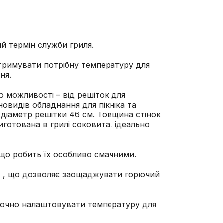
ий термін служби гриля.
дтримувати потрібну температуру для
ня.
о можливості – від решіток для
новидів обладнання для пікніка та
 діаметр решітки 46 см. Товщина стінок
готована в грилі соковита, ідеально
 що робить їх особливо смачними.
ля , що дозволяє заощаджувати горючий
точно налаштовувати температуру для