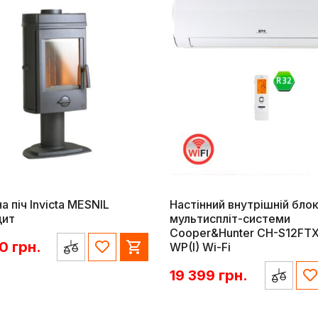
а піч Invicta MESNIL
Настінний внутрішній бло
цит
мультиспліт-системи
Cooper&Hunter CH-S12FT
00
грн.
WP(I) Wi-Fi
19 399
грн.