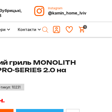
Instagram
-Зубрицькі,
@kamin_home_lviv
8
0
ери
Контакти
ий гриль MONOLITH
RO-SERIES 2.0 на
тикул:
10231
н.