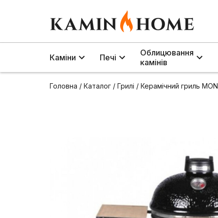
Облицювання
Каміни
Печі
камінів
Головна
/
Каталог
/
Грилі
/
Керамічний гриль MONO