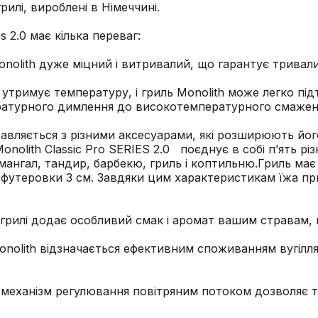
грилі, вироблені в Німеччині.
s 2.0 має кілька переваг:
onolith дуже міцний і витривалий, що гарантує тривал
 утримує температуру, і гриль Monolith може легко пі
пературного димлення до високотемпературного смажен
ставляється з різними аксесуарами, які розширюють йог
olith Classic Pro SERIES 2.0 поєднує в собі п’ять різ
мангал, тандир, барбекю, гриль і коптильню.Гриль має
 футеровки 3 см. Завдяки цим характеристикам їжа при
у грилі додає особливий смак і аромат вашим стравам,
Monolith відзначається ефективним споживанням вугіл
 механізм регулювання повітряним потоком дозволяє 