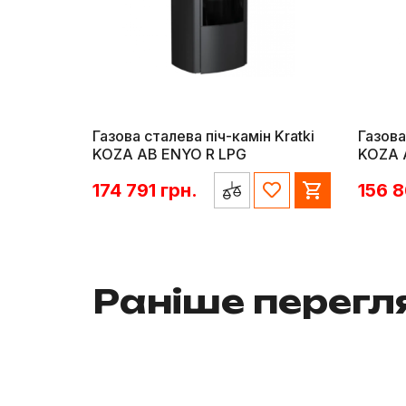
Газова сталева піч-камін Kratki
Газова
KOZA AB ENYO R LPG
KOZA 
174 791
грн.
156 
Раніше перег