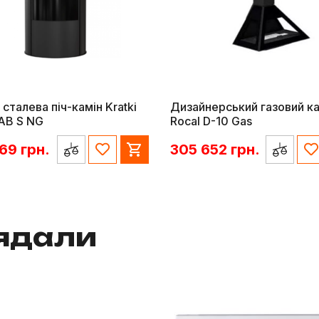
 сталева піч-камін Kratki
Дизайнерський газовий ка
AB S NG
Rocal D-10 Gas
869
грн.
305 652
грн.
лядали