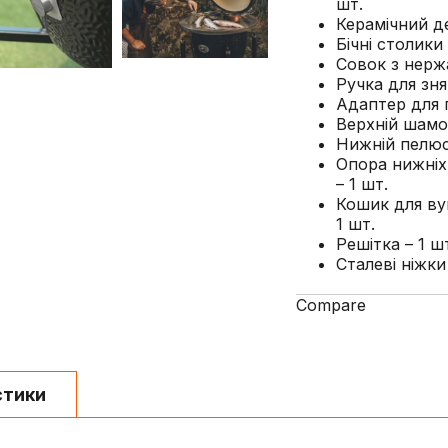
шт.
Керамічний де
Бічні столики
Совок з нержа
Ручка для зня
Адаптер для п
Верхній шамо
Нижній пелюс
Опора нижніх
– 1 шт.
Кошик для вуг
1 шт.
Решітка – 1 ш
Сталеві ніжки
Compare
стики