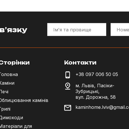
в’язку
Сторінки
Контакти
Головна
+38 097 006 50 05
Каміни
м. Львів, Пасіки-
Зубрицькі,
Печі
вул. Дорожна, 58
Облицювання камінів
kaminhome.lviv@gmail.
Грилі
Димоходи
Матеріали для