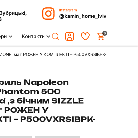
Instagram
-Зубрицькі,
@kamin_home_lviv
8
0
ери
Контакти
LE ZONE, мат РОЖЕН У КОМПЛЕКТІ – P500VXRSIBPK-
гриль Napoleon
 Phantom 500
 ,з бічним SIZZLE
т РОЖЕН У
І – P500VXRSIBPK-