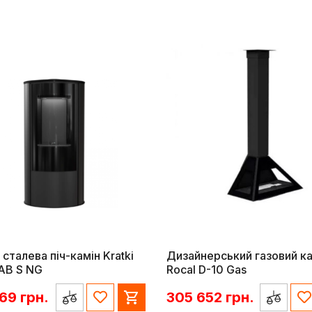
 сталева піч-камін Kratki
Дизайнерський газовий ка
AB S NG
Rocal D-10 Gas
869
грн.
305 652
грн.