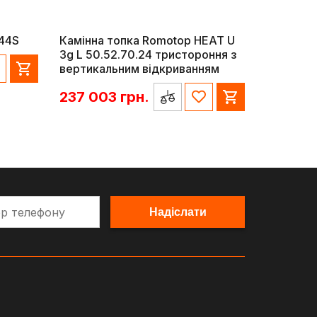
/44S
Камінна топка Romotop HEAT U
3g L 50.52.70.24 тристороння з
вертикальним відкриванням
237 003
грн.