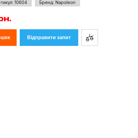
тикул:
10604
Бренд:
Napoleon
рн.
ошик
Відправити запит