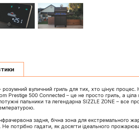
стики
 – розумний вуличний гриль для тих, хто цінує процес
m Prestige 500 Connected – це не просто гриль, а ціла
а, потужні пальники та легендарна SIZZLE ZONE – все 
температурою.
інфрачервона задня, бічна зона для екстремального жа
. Не потрібно гадати, як досягти ідеального прожарюва