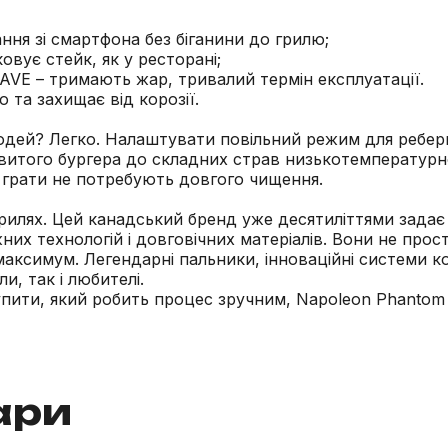
ання зі смартфона без біганини до грилю;
овує стейк, як у ресторані;
WAVE – тримають жар, тривалий термін експлуатації.
 та захищає від корозії.
 людей? Легко. Налаштувати повільний режим для ребер
ковитого бургера до складних страв низькотемператур
, грати не потребують довгого чищення.
 грилях. Цей канадський бренд уже десятиліттями задає 
их технологій і довговічних матеріалів. Вони не прос
максимум. Легендарні пальники, інноваційні системи 
и, так і любителі.
ити, який робить процес зручним, Napoleon Phantom Pr
ари