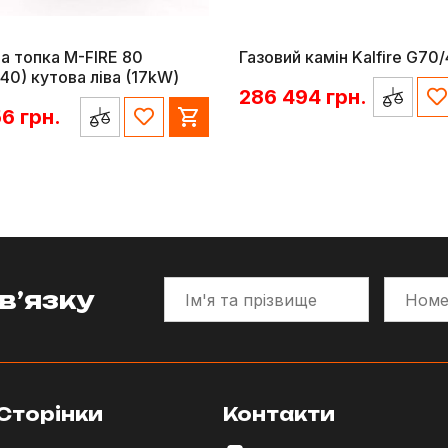
а топка M-FIRE 80
Газовий камін Kalfire G70
40) кутова ліва (17kW)
286 494
грн.
56
грн.
в’язку
Сторінки
Контакти