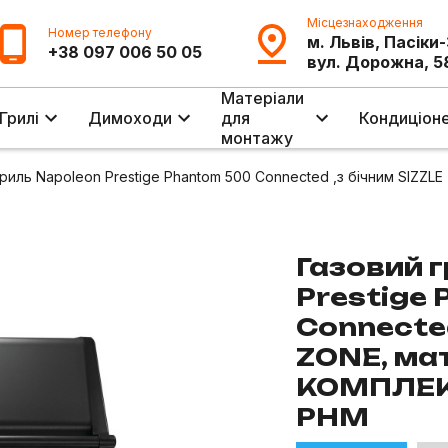
Місцезнаходження
Номер телефону
м. Львів, Пасіки
+38 097 006 50 05
вул. Дорожна, 5
Матеріали
Грилі
Димоходи
для
Кондиціон
монтажу
гриль Napoleon Prestige Phantom 500 Connected ,з бічним SIZZ
Газовий 
Prestige
Connected
ZONE, ма
КОМПЛЕКТ
PHM