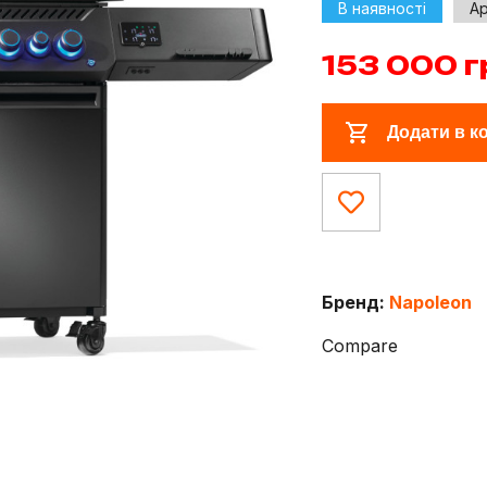
В наявності
Ар
153 000
г
Додати в к
Бренд:
Napoleon
Compare