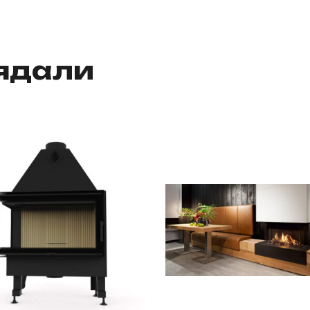
лядали