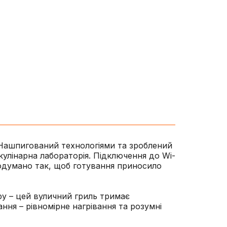
. Нашпигований технологіями та зроблений
 кулінарна лабораторія. Підключення до Wi-
продумано так, щоб готування приносило
ру – цей вуличний гриль тримає
ння – рівномірне нагрівання та розумні