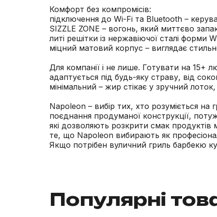
Комфорт без компромісів:
підключення до Wi-Fi та Bluetooth – керув
SIZZLE ZONE – вогонь, який миттєво запак
литі решітки із нержавіючої сталі форми 
міцний матовий корпус – виглядає стильно
Для компанії і не лише. Готувати на 15+
адаптується під будь-яку страву, від со
мінімальний – жир стікає у зручний лоток
Napoleon – вибір тих, хто розуміється на
поєднання продуманої конструкції, потужн
які дозволяють розкрити смак продуктів 
те, що Napoleon вибирають як професіонал
Якщо потрібен вуличний гриль барбекю куп
Популярні тов