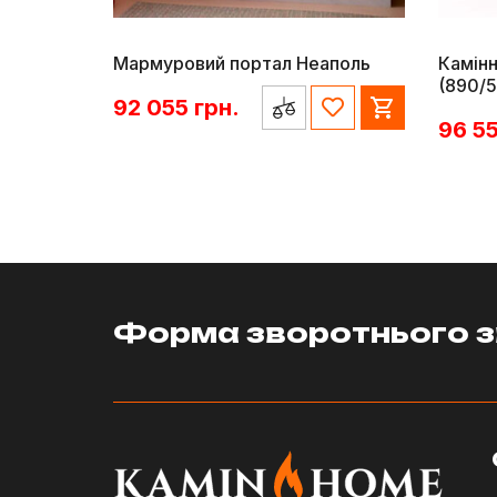
Мармуровий портал Неаполь
Камінн
(890/5
92 055
грн.
96 5
Форма зворотнього з