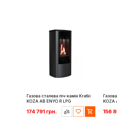
Газова сталева піч-камін Kratki
Газова
KOZA AB ENYO R LPG
KOZA 
174 791
грн.
156 