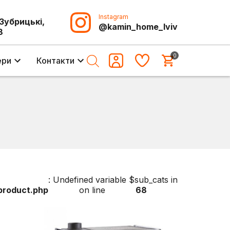
Instagram
-Зубрицькі,
@kamin_home_lviv
8
0
ери
Контакти
: Undefined variable $sub_cats in
roduct.php
on line
68