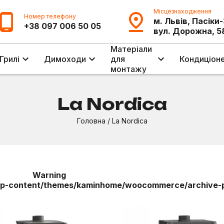
Місцезнаходження
Номер телефону
м. Львів, Пасіки
+38 097 006 50 05
вул. Дорожна, 5
Матеріали
Грилі
Димоходи
для
Кондиціон
монтажу
La Nordica
Головна
/
La Nordica
Warning
-content/themes/kaminhome/woocommerce/archive-p