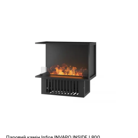
Паровий камін Infire INVAPO INSIDE L800